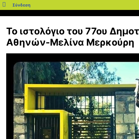
blogs.sch.gr
Σύνδεση
Μετάβαση
σε
Το ιστολόγιο του 77ου Δημο
περιεχόμενο
Αθηνών-Μελίνα Μερκούρη