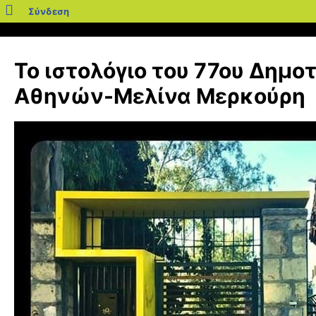
blogs.sch.gr
Σύνδεση
Μετάβαση
σε
Το ιστολόγιο του 77ου Δημο
περιεχόμενο
Αθηνών-Μελίνα Μερκούρη