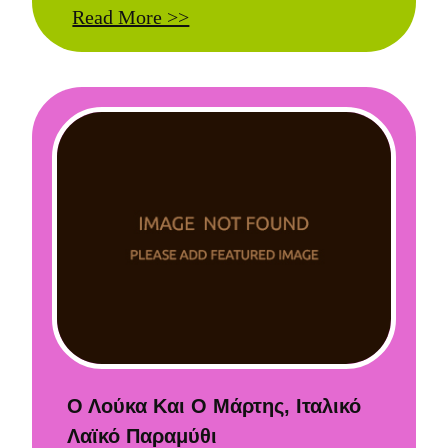
Read More >>
Ο Λούκα Και Ο Μάρτης, Ιταλικό
Λαϊκό Παραμύθι