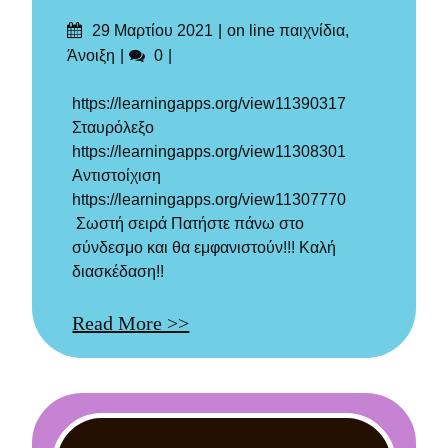
Δημοσιεύτηκε
Categories
29 Μαρτίου 2021
on line παιχνίδια
,
στις
Σχόλια
Άνοιξη
0
https://learningapps.org/view11390317
Σταυρόλεξο
https://learningapps.org/view11308301
Αντιστοίχιση
https://learningapps.org/view11307770
Σωστή σειρά Πατήστε πάνω στο
σύνδεσμο και θα εμφανιστούν!!! Καλή
διασκέδαση!!
Read More >>