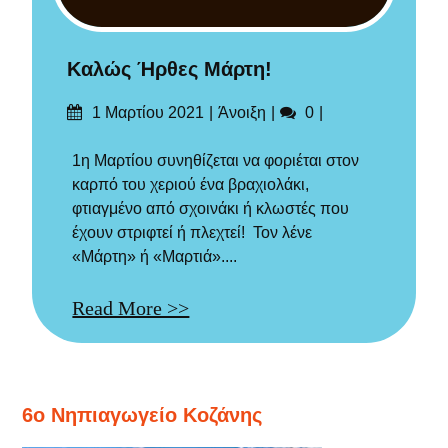
Καλώς Ήρθες Μάρτη!
Δημοσιεύτηκε
Categories
Σχόλια
1 Μαρτίου 2021
Άνοιξη
0
στις
1η Μαρτίου συνηθίζεται να φοριέται στον
καρπό του χεριού ένα βραχιολάκι,
φτιαγμένο από σχοινάκι ή κλωστές που
έχουν στριφτεί ή πλεχτεί! Τον λένε
«Μάρτη» ή «Μαρτιά»....
Read More >>
6ο Νηπιαγωγείο Κοζάνης