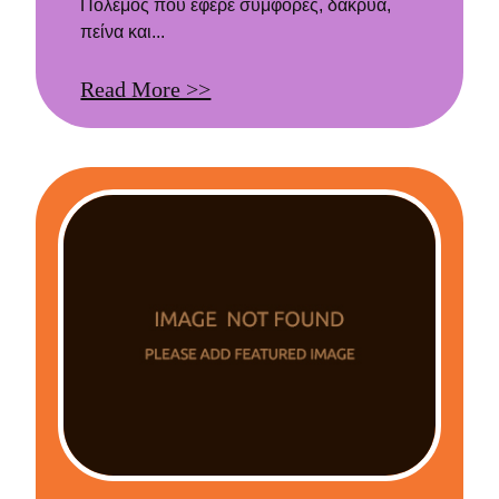
Πόλεμος που έφερε συμφορές, δάκρυα,
πείνα και...
Read More >>