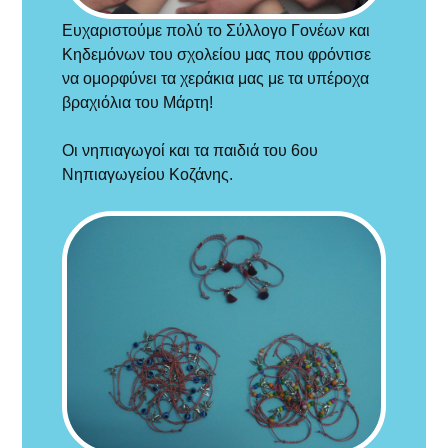
Ευχαριστούμε πολύ το Σύλλογο Γονέων και
Κηδεμόνων του σχολείου μας που φρόντισε
να ομορφύνει τα χεράκια μας με τα υπέροχα
βραχιόλια του Μάρτη!
Οι νηπιαγωγοί και τα παιδιά του 6ου
Νηπιαγωγείου Κοζάνης.