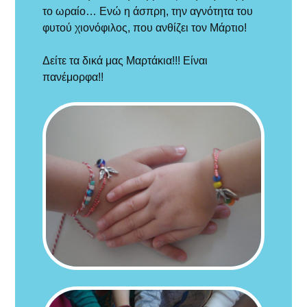
το ωραίο
… Ενώ η άσπρη, την αγνότητα του
φυτού χιονόφιλος, που ανθίζει τον Μάρτιο!
Δείτε τα δικά μας Μαρτάκια!!! Είναι
πανέμορφα!!