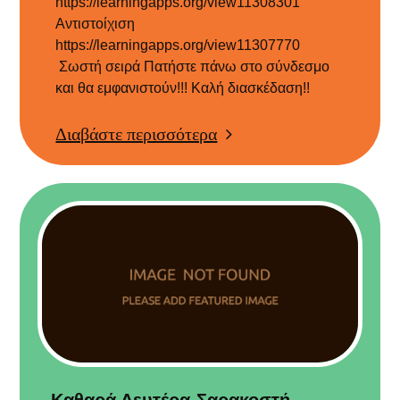
https://learningapps.org/view11308301
Αντιστοίχιση
https://learningapps.org/view11307770
Σωστή σειρά Πατήστε πάνω στο σύνδεσμο
και θα εμφανιστούν!!! Καλή διασκέδαση!!
Διαβάστε περισσότερα