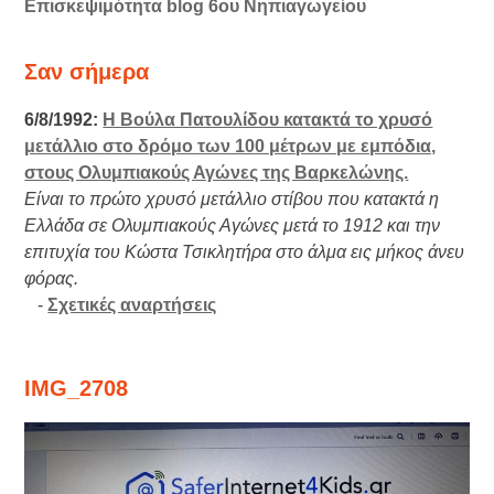
Επισκεψιμότητα blog 6ου Νηπιαγωγείου
Σαν σήμερα
6/8/1992:
Η Βούλα Πατουλίδου κατακτά το χρυσό
μετάλλιο στο δρόμο των 100 μέτρων με εμπόδια,
στους Ολυμπιακούς Αγώνες της Βαρκελώνης.
Είναι το πρώτο χρυσό μετάλλιο στίβου που κατακτά η
Ελλάδα σε Ολυμπιακούς Αγώνες μετά το 1912 και την
επιτυχία του Κώστα Τσικλητήρα στο άλμα εις μήκος άνευ
φόρας.
-
Σχετικές αναρτήσεις
IMG_2708