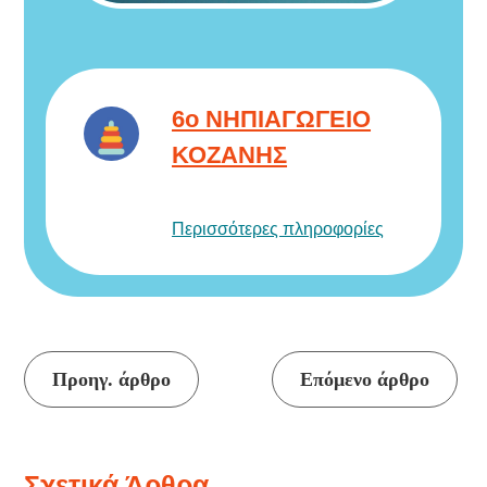
6ο ΝΗΠΙΑΓΩΓΕΙΟ
ΚΟΖΑΝΗΣ
Περισσότερες πληροφορίες
Συνέχεια
Προηγ. άρθρο
Επόμενο άρθρο
ανάγνωσης
Σχετικά Άρθρα