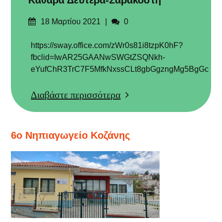
Καθαρά Δευτέρα-Σαρακοστή
Δημοσιεύτηκε
Σχόλια
18 Μαρτίου 2021
0
στις
https://sway.office.com/zWr0s81i8tzpK0hF?
fbclid=IwAR25GAANwSWGtZSQNkh-
eYufChR3TrC7F5MfkNxssCLt8gbGgzngMg5BgGc
Διαβάστε περισσότερα
6ο Νηπιαγωγείο Κοζάνης