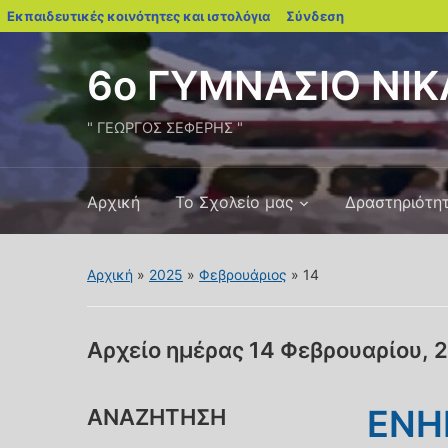
blogs.sch.gr
Εκπαιδευτικές κοινότητες και ιστολόγια
Σύνδεση
6ο ΓΥΜΝΑΣΙΟ ΝΙΚ
" ΓΕΩΡΓΟΣ ΣΕΦΕΡΗΣ "
Αρχική
Το Σχολείο μας
Δραστηριότη
Αρχική
»
2025
»
Φεβρουάριος
»
14
Αρχείο ημέρας
14 Φεβρουαρίου, 
ΕΝΗ
ΑΝΑΖΗΤΗΣΗ