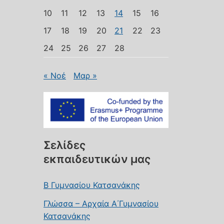
10
11
12
13
14
15
16
17
18
19
20
21
22
23
24
25
26
27
28
« Νοέ
Μαρ »
Σελίδες
εκπαιδευτικών μας
Β Γυμνασίου Κατσανάκης
Γλώσσα – Αρχαία Α΄Γυμνασίου
Κατσανάκης