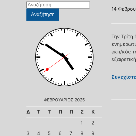
Αναζήτηση
14 Φεβρου
για:
Αναζήτηση
Την Τρίτη
ενημερωτι
εκπ/κός τ
εξαιρετικ
Συνεχίστ
ΦΕΒΡΟΥΆΡΙΟΣ 2025
Δ
Τ
Τ
Π
Π
Σ
Κ
1
2
3
4
5
6
7
8
9