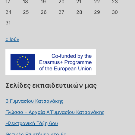
17
18
19
20
21
22
23
24
25
26
27
28
29
30
31
« Ιούν
Σελίδες εκπαιδευτικών μας
Β Γυμνασίου Κατσανάκης
Γλώσσα – Αρχαία Α΄Γυμνασίου Κατσανάκης
Ηλεκτρονική Τάξη 6ου
Θετικές Επιστήμες στο 6ο