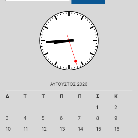
για:
ΑΎΓΟΥΣΤΟΣ 2026
Δ
Τ
Τ
Π
Π
Σ
Κ
1
2
3
4
5
6
7
8
9
10
11
12
13
14
15
16