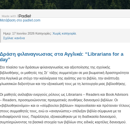
Μετάβαση στο padlet.com
Ημερ: 17 Ιουνίου 2026 Κατηγορίες:
Χωρίς κατηγορία
.
Σχόλια: κανένα
Δράση φιλαναγνωσιας στα Αγγλικά: “Librarians for a
day”
Στο πλαίσιο των δράσεων φιλαναγνωσίας και αξιοποίησης της σχολικής
βιβλιοθήκης, οι μαθητές της Στ΄ τάξης συμμετείχαν σε μια βιωματική δραστηριότητα
στα Αγγλικά με στόχο την καλλιέργεια της αγάπης για το βιβλίο, την ανάπτυξη
γλωσσικών δεξιοτήτων και την εξοικείωσή τους με τη λειτουργία μιας βιβλιοθήκης.
Οι μαθητές ανέλαβαν ενεργούς ρόλους ως Librarians – Readers και Book Advisors
– Readers, προσομοιώνοντας πραγματικές συνθήκες δανεισμού βιβλίων. Οι
«βιβλιοθηκονόμοι» και οι «σύμβουλοι βιβλίων» παρουσίασαν και πρότειναν τίτλους
στους συμμαθητές τους, ενώ οι «αναγνώστες» επέλεξαν βιβλία σύμφωνα με τα
ενδιαφέροντά τους. Παράλληλα, εξοικειώθηκαν με τη διαδικασία δανεισμού,
συμπληρώνοντας τα βασικά στοιχεία των βιβλίων στις ειδικές καρτέλες δανεισμού.