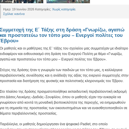
Ημερ: 19 Ιουνίου 2026 Κατηγορίες:
Χωρίς κατηγορία
.
Σχόλια: κανένα
Συμμετοχή της Ε΄ Τάξης στη δράση «Γνωρίζω, αγαπώ
και προστατεύω τον τόπο μου – Ενεργοί πολίτες του
Έβρου»
Οι μαθητές και οι μαθήτριες της Ε΄ τάξης του σχολείου μας συμμετείχαν με ιδιαίτερο
ενδιαφέρον και ενθουσιασμό στη δράση του Ενεργού Πολίτη με θέμα «Γνωρίζω,
αγαπώ και προστατεύω τον τόπο μου – Ενεργοί πολίτες του Έβρου».
Στόχος της δράσης ήταν η γνωριμία των παιδιών με τον τόπο μας, η καλλιέργεια
περιβαλλοντικής συνείδησης και η ανάδειξη της αξίας της ενεργού συμμετοχής στην
προστασία και διατήρηση της φυσικής και πολιτιστικής κληρονομιάς του Έβρου.
Στο πλαίσιο της δράσης πραγματοποιήθηκε εκπαιδευτική περιβαλλοντική εκδρομή
στο Δάσος Λευκίμης–Δαδιάς–Σουφλίου, όπου οι μαθητές είχαν την ευκαιρία να
γνωρίσουν από κοντά τη μοναδική βιοποικιλότητα της περιοχής, να ενημερωθούν
για τη σημασία της προστασίας των οικοσυστημάτων και να ευαισθητοποιηθούν σε
θέματα περιβαλλοντικής προστασίας.
Παράλληλα, οι μαθητές δημιούργησαν ένα ψηφιακό Padlet, στο οποίο