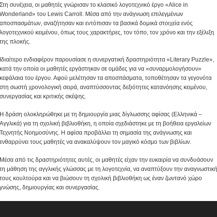
Στη συνέχεια, οι μαθητές γνώρισαν το κλασικό λογοτεχνικό έργο «Alice in
Wonderland» του Lewis Carroll. Μέσα από την ανάγνωση επιλεγμένων
αποσπασμάτων, αναζήτησαν και εντόπισαν τα βασικά δομικά στοιχεία ενός
λογοτεχνικού κειμένου, όπως τους χαρακτήρες, τον τόπο, τον χρόνο και την εξέλιξη
της πλοκής.
Ιδιαίτερο ενδιαφέρον παρουσίασε η συνεργατική δραστηριότητα «Literary Puzzle»,
κατά την οποία οι μαθητές εργάστηκαν σε ομάδες για να «συναρμολογήσουν»
κεφάλαια του έργου. Αφού μελέτησαν τα αποσπάσματα, τοποθέτησαν τα γεγονότα
στη σωστή χρονολογική σειρά, αναπτύσσοντας δεξιότητες κατανόησης κειμένου,
συνεργασίας και κριτικής σκέψης.
Η δράση ολοκληρώθηκε με τη δημιουργία μιας δίγλωσσης αφίσας (Ελληνικά –
Αγγλικά) για τη σχολική βιβλιοθήκη, η οποία σχεδιάστηκε με τη βοήθεια εργαλείων
Τεχνητής Νοημοσύνης. Η αφίσα προβάλλει τη σημασία της ανάγνωσης και
ενθαρρύνει τους μαθητές να ανακαλύψουν τον μαγικό κόσμο των βιβλίων.
Μέσα από τις δραστηριότητες αυτές, οι μαθητές είχαν την ευκαιρία να συνδυάσουν
τη μάθηση της αγγλικής γλώσσας με τη λογοτεχνία, να αναπτύξουν την αναγνωστικ
τους κουλτούρα και να βιώσουν τη σχολική βιβλιοθήκη ως έναν ζωντανό χώρο
γνώσης, δημιουργίας και συνεργασίας.
Πρόγραμμα
Αναπαραγωγής