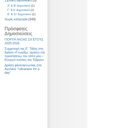
Σχολική Βιβλιοθήκη
(3)
Α' & Β' Δημοτικού
(1)
Γ' & Δ' Δημοτικού
(1)
Ε' & Στ' Δημοτικού
(1)
Χωρίς κατηγορία
(243)
Πρόσφατες
Δημοσιεύσεις
ΓΙΟΡΤΗ ΛΗΞΗΣ ΣΧ ΕΤΟΥΣ
2025-2026
Συμμετοχή της Ε΄ Τάξης στη
δράση «Γνωρίζω, αγαπώ και
προστατεύω τον τόπο μου –
Ενεργοί πολίτες του Έβρου»
Δράση φιλαναγνωσιας στα
Αγγλικά: “Librarians for a
day”