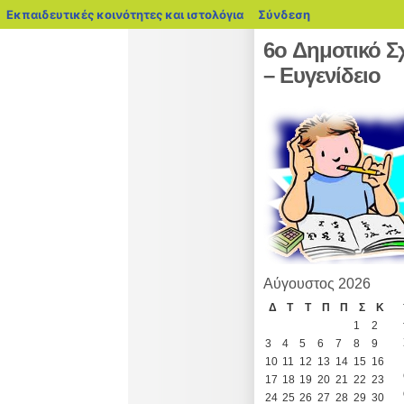
blogs.sch.gr
Εκπαιδευτικές κοινότητες και ιστολόγια
Σύνδεση
6o Δημοτικό Σ
– Ευγενίδειο
Αύγουστος 2026
Δ
Τ
Τ
Π
Π
Σ
Κ
1
2
3
4
5
6
7
8
9
10
11
12
13
14
15
16
17
18
19
20
21
22
23
24
25
26
27
28
29
30