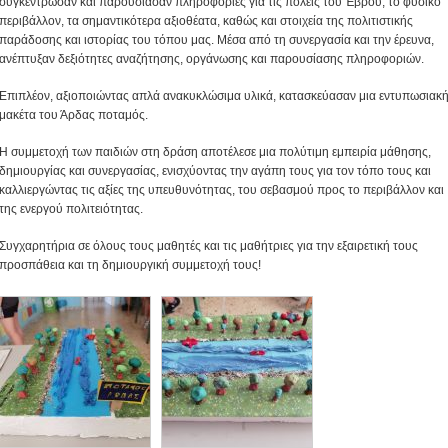
συγκέντρωσαν και παρουσίασαν πληροφορίες για τις πόλεις του Έβρου, το φυσικό
περιβάλλον, τα σημαντικότερα αξιοθέατα, καθώς και στοιχεία της πολιτιστικής
παράδοσης και ιστορίας του τόπου μας. Μέσα από τη συνεργασία και την έρευνα,
ανέπτυξαν δεξιότητες αναζήτησης, οργάνωσης και παρουσίασης πληροφοριών.
Επιπλέον, αξιοποιώντας απλά ανακυκλώσιμα υλικά, κατασκεύασαν μια εντυπωσιακ
μακέτα του Άρδας ποταμός.
Η συμμετοχή των παιδιών στη δράση αποτέλεσε μια πολύτιμη εμπειρία μάθησης,
δημιουργίας και συνεργασίας, ενισχύοντας την αγάπη τους για τον τόπο τους και
καλλιεργώντας τις αξίες της υπευθυνότητας, του σεβασμού προς το περιβάλλον και
της ενεργού πολιτειότητας.
Συγχαρητήρια σε όλους τους μαθητές και τις μαθήτριες για την εξαιρετική τους
προσπάθεια και τη δημιουργική συμμετοχή τους!