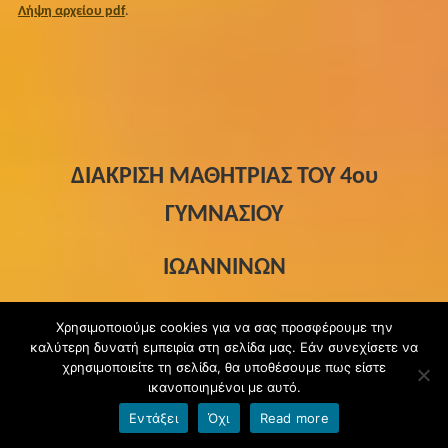
Λήψη αρχείου pdf
.
ΔΙΑΚΡΙΣΗ ΜΑΘΗΤΡΙΑΣ ΤΟΥ 4ου
ΓΥΜΝΑΣΙΟΥ
ΙΩΑΝΝΙΝΩΝ
Με ιδιαίτερη χαρά ανακοινώνουμε ότι η μαθήτριά μας,
Ιόλη
Χρησιμοποιούμε cookies για να σας προσφέρουμε την
Πατρινιού
, τιμήθηκε με
Βραβείο Αστυνομικού Διηγήματος
καλύτερη δυνατή εμπειρία στη σελίδα μας. Εάν συνεχίσετε να
και ειδική μνεία για τον ξεχωριστό τίτλο και την ιστορική της
χρησιμοποιείτε τη σελίδα, θα υποθέσουμε πως είστε
ικανοποιημένοι με αυτό.
πλαισίωση, στον
3ο Πανελλήνιο Λογοτεχνικό Οικολογικό
Διαγωνισμό
που διοργάνωσε το ΚΕΠΕΑ Σύρου Ερμούπολης.
Εντάξει
Όχι
Read more
Επίσης της απονεμήθηκε έπαινος για τη συμμετοχή της.