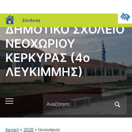
blogs.sch.gr
Σύνδεση
ΔΗΜΟΤΙΚΟ ΣΧΟΛΕΙΟ
ΝΕΟΧΩΡΙΟΥ
ΚΕΡΚΥΡΑΣ (4ο
ΛΕΥΚΙΜΜΗΣ)
Αναζήτηση
Εναλλαγή
για:
του
μενού
για
Αρχική
»
2026
»
Ιανουάριος