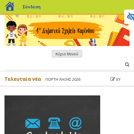
blogs.sch.gr
Σύνδεση
Μετάβαση
σε
περιεχόμενο
Κύριο Μενού
Τελευταία νέα
ΓΙΟΡΤΗ ΛΗΞΗΣ 2026
ΕΥΧΈΣ