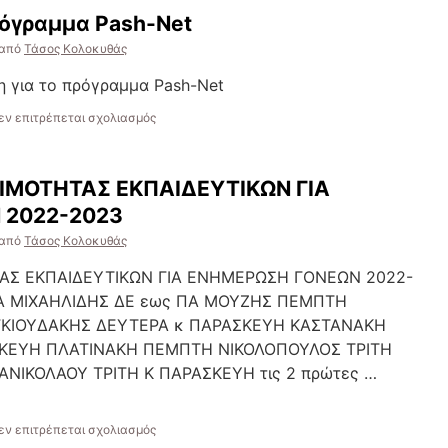
ρόγραμμα Pash-Net
από
Τάσος Κολοκυθάς
 για το πρόγραμμα Pash-Net
στο
εν επιτρέπεται σχολιασμός
Ενημέρωση
για
το
ΜΟΤΗΤΑΣ ΕΚΠΑΙΔΕΥΤΙΚΩΝ ΓΙΑ
πρόγραμμα
Pash-
 2022-2023
Net
από
Τάσος Κολοκυθάς
ΑΣ ΕΚΠΑΙΔΕΥΤΙΚΩΝ ΓΙΑ ΕΝΗΜΕΡΩΣΗ ΓΟΝΕΩΝ 2022-
Α ΜΙΧΑΗΛΙΔΗΣ ΔΕ εως ΠΑ ΜΟΥΖΗΣ ΠΕΜΠΤΗ
ΚΙΟΥΔΑΚΗΣ ΔΕΥΤΕΡΑ κ ΠΑΡΑΣΚΕΥΗ ΚΑΣΤΑΝΑΚΗ
ΚΕΥΗ ΠΛΑΤΙΝΑΚΗ ΠΕΜΠΤΗ ΝΙΚΟΛΟΠΟΥΛΟΣ ΤΡΙΤΗ
ΝΙΚΟΛΑΟΥ ΤΡΙΤΗ Κ ΠΑΡΑΣΚΕΥΗ τις 2 πρώτες …
στο
εν επιτρέπεται σχολιασμός
ΠΡΟΓΡΑΜΜΑ