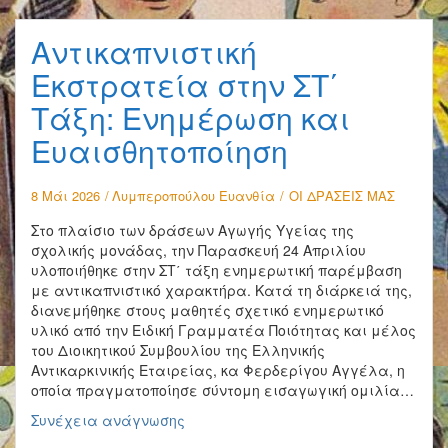
Α’
Τάξη
Αντικαπνιστική
Μουσικών
Σχολείων
Εκστρατεία στην ΣΤ΄
(27-
Τάξη: Ενημέρωση και
4-
2026)
Ευαισθητοποίηση
8 Μάι 2026
Λυμπεροπούλου Ευανθία
ΟΙ ΔΡΑΣΕΙΣ ΜΑΣ
Στο πλαίσιο των δράσεων Αγωγής Υγείας της
σχολικής μονάδας, την Παρασκευή 24 Απριλίου
υλοποιήθηκε στην ΣΤ΄ τάξη ενημερωτική παρέμβαση
με αντικαπνιστικό χαρακτήρα. Κατά τη διάρκειά της,
διανεμήθηκε στους μαθητές σχετικό ενημερωτικό
υλικό από την Ειδική Γραμματέα Ποιότητας και μέλος
του Διοικητικού Συμβουλίου της Ελληνικής
Αντικαρκινικής Εταιρείας, κα Φερδερίγου Αγγέλα, η
οποία πραγματοποίησε σύντομη εισαγωγική ομιλία…
Αντικαπνιστική
Συνέχεια ανάγνωσης
Εκστρατεία