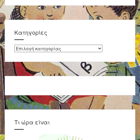
στην
ΣΤ΄
Τάξη:
Ενημέρωση
και
Kατηγορίες
Ευαισθητοποίηση
Kατηγορίες
Τι ώρα είναι