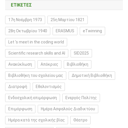
ΕΤΙΚΈΤΕΣ
17η Νοέμβρη 1973
25η Μαρτίου 1821
28η Οκτωβρίου 1940
ERASMUS
eTwinning
Let 's meet in the coding world
Scientific research skills and AI
SID2025
Ανακύκλωση
Απόκριες
Βιβλιοθήκη
Βιβλιοθήκη του σχολείου μας
Δημοτική Βιβλιοθήκη
Διατροφή
Εθελοντισμός
Ενδοσχολική επιμόρφωση
Ενεργός Πολίτης
Επιμόρφωση
Ημέρα Ασφαλούς Διαδικτύου
Ημέρα κατά της σχολικής βίας
Θέατρο