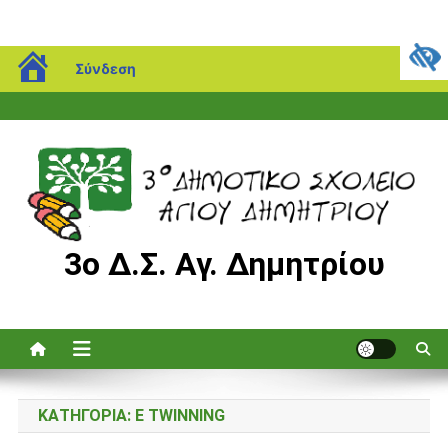
Μεταπηδήστε
blogs.sch.gr
Παρασκευή, 07 Αυγούστου, 2026
Σύνδεση
στο
περιεχόμενο
3ο Δ.Σ. Αγ. Δημητρίου
ΚΑΤΗΓΟΡΊΑ:
E TWINNING