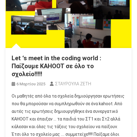
Let ‘s meet in the coding world :
Παίζουμε KAHOOT σε όλο το
σχολείο!!!!!
ΣΤΑΥΡΟΥΛΑ ΖΕΤΗ
6 Μαρτίου 2025
Οι μαθητές από όλα τα σχολεία δημιούργησαν ερωτήσεις
που θα μπορούσαν να συμπληρωθούν σε ένα kahoot. Από
αυτές τις ερωτήσεις δημιουργήθηκε ένα συνεργατικό
KAHOOT και έπαιξαν … τα παιδιά του ΣΤ1 και Στ2 αλλά
κάλεσαν και όλες τις τάξεις του σχολείου να παίξουν.
Έτσι όλο το σχολείο μας …. συμμετείχε!!!!! Παίξαμε όλοι