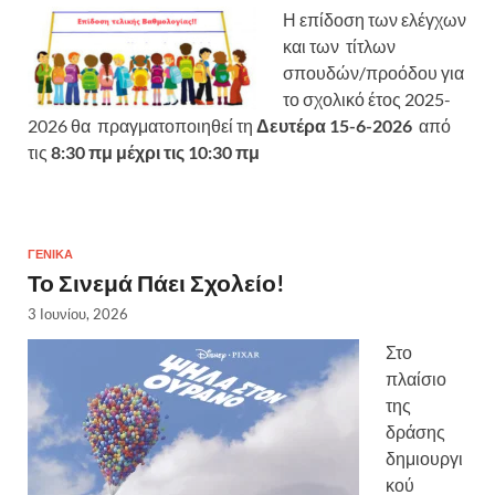
Η επίδοση των ελέγχων
και των τίτλων
σπουδών/προόδου για
το σχολικό έτος 2025-
2026 θα πραγματοποιηθεί τη
Δευτέρα 15-6-2026
από
τις
8:30 πμ μέχρι τις 10:30 πμ
ΓΕΝΙΚΆ
Το Σινεμά Πάει Σχολείο!
3 Ιουνίου, 2026
Στο
πλαίσιο
της
δράσης
δημιουργι
κού