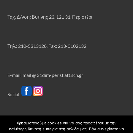
Ταχ. Δ/νση: Βυτίνης 23, 121 31, Περιστέρι
Τηλ.: 210-5313128, Fax: 213-0102132
E-mail: mail @ 31dim-perist.att.sch.gr
Social:
Χρησιμοποιούμε cookies για να σας προσφέρουμε την
Πνευματικά δικαιώματα © 2026
31ο Δημοτικό Σχολείο
καλύτερη δυνατή εμπειρία στη σελίδα μας. Εάν συνεχίσετε να