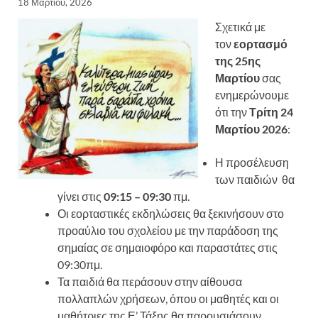
18 Μαρτίου, 2026
Σχετικά με
τον
εορτασμό
της 25ης
Μαρτίου
σας
ενημερώνουμε
ότι την
Τρίτη 24
Μαρτίου 2026
:
Η προσέλευση
των παιδιών θα
γίνει στις
09:15 – 09:30
πμ.
Οι εορταστικές εκδηλώσεις θα ξεκινήσουν στο
προαύλιο του σχολείου με την παράδοση της
σημαίας σε σημαιοφόρο και παραστάτες στις
09:30πμ.
Τα παιδιά θα περάσουν στην αίθουσα
πολλαπλών χρήσεων, όπου οι μαθητές και οι
μαθήτριες της Ε’ Τάξης θα παρουσιάσουν