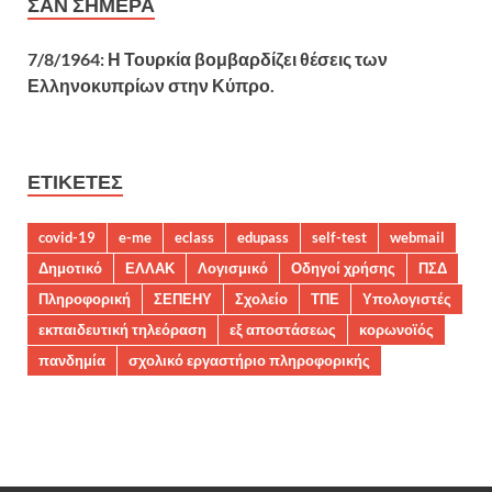
ΣΑΝ ΣΉΜΕΡΑ
7/8/1964: Η Τουρκία βομβαρδίζει θέσεις των
Ελληνοκυπρίων στην Κύπρο.
ΕΤΙΚΈΤΕΣ
covid-19
e-me
eclass
edupass
self-test
webmail
Δημοτικό
ΕΛΛΑΚ
Λογισμικό
Οδηγοί χρήσης
ΠΣΔ
Πληροφορική
ΣΕΠΕΗΥ
Σχολείο
ΤΠΕ
Υπολογιστές
εκπαιδευτική τηλεόραση
εξ αποστάσεως
κορωνοϊός
πανδημία
σχολικό εργαστήριο πληροφορικής