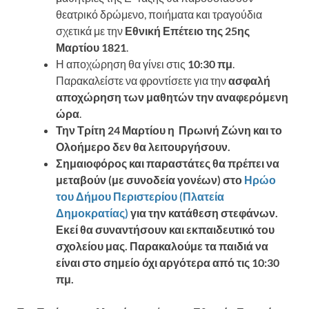
θεατρικό δρώμενο, ποιήματα και τραγούδια
σχετικά με την
Εθνική Επέτειο της 25ης
Μαρτίου 1821
.
Η αποχώρηση θα γίνει στις
10:30 πμ
.
Παρακαλείστε να φροντίσετε για την
ασφαλή
αποχώρηση των μαθητών την αναφερόμενη
ώρα
.
Την Τρίτη 24 Μαρτίου η Πρωινή Ζώνη και το
Ολοήμερο δεν θα λειτουργήσουν.
Σημαιοφόρος και παραστάτες θα πρέπει να
μεταβούν (με συνοδεία γονέων) στο
Ηρώο
του Δήμου Περιστερίου (Πλατεία
Δημοκρατίας)
για την κατάθεση στεφάνων.
Εκεί θα συναντήσουν και εκπαιδευτικό του
σχολείου μας. Παρακαλούμε τα παιδιά να
είναι στο σημείο όχι αργότερα από τις 10:30
πμ.