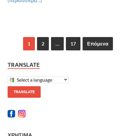
(περισσότερα…)
1
2
…
17
Επόμενα
TRANSLATE
TRANSLATE
ΧΡΉΣΙΜΑ