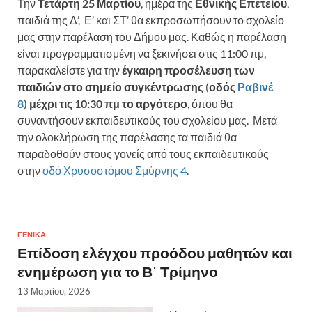
Την
Τετάρτη 25 Μαρτίου
, ημέρα της
Εθνικής Επετείου
,
παιδιά της Δ’, Ε’ και ΣΤ’ θα εκπροσωπήσουν το σχολείο
μας στην παρέλαση του Δήμου μας. Καθώς η παρέλαση
είναι προγραμματισμένη να ξεκινήσει στις 11:00 πμ,
παρακαλείστε για την
έγκαιρη προσέλευση των
παιδιών στο σημείο συγκέντρωσης
(
οδός
Ραβινέ
8
)
μέχρι τις 10:30 πμ το αργότερο
, όπου θα
συναντήσουν εκπαιδευτικούς του σχολείου μας. Μετά
την ολοκλήρωση της παρέλασης τα παιδιά θα
παραδοθούν στους γονείς από τους εκπαιδευτικούς
στην
οδό Χρυσοστόμου Σμύρνης 4
.
ΓΕΝΙΚΆ
Επίδοση ελέγχου προόδου μαθητών και
ενημέρωση για το Β΄ Τρίμηνο
13 Μαρτίου, 2026