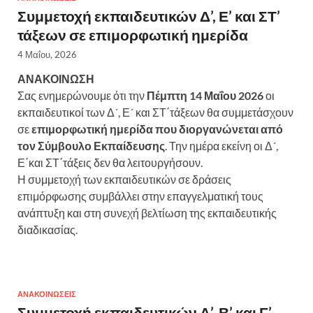
Συμμετοχή εκπαιδευτικών Δ’, Ε’ και ΣΤ’
τάξεων σε επιμορφωτική ημερίδα
4 Μαΐου, 2026
ΑΝΑΚΟΙΝΩΣΗ
Σας ενημερώνουμε ότι την
Πέμπτη 14 Μαΐου 2026
οι
εκπαιδευτικοί των Δ´, Ε´ και ΣΤ΄τάξεων θα συμμετάσχουν
σε
επιμορφωτική ημερίδα που διοργανώνεται από
τον Σύμβουλο Εκπαίδευσης
. Την ημέρα εκείνη οι Δ´,
Ε΄και ΣΤ΄τάξεις δεν θα λειτουργήσουν.
Η συμμετοχή των εκπαιδευτικών σε δράσεις
επιμόρφωσης συμβάλλει στην επαγγελματική τους
ανάπτυξη και στη συνεχή βελτίωση της εκπαιδευτικής
διαδικασίας.
ΑΝΑΚΟΙΝΏΣΕΙΣ
Συμμετοχή εκπαιδευτικών Α’, Β’ και Γ’