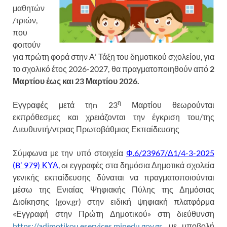
μαθητών
/τριών,
που
φοιτούν
για πρώτη φορά στην Α’ Τάξη του δημοτικού σχολείου, για
το σχολικό έτος 2026-2027, θα πραγματοποιηθούν από
2
Μαρτίου έως και 23 Μαρτίου 2026.
η
Εγγραφές μετά τη
n
23
Μαρτίου θεωρούνται
εκπρόθεσμες και χρειάζονται την έγκριση του/της
Διευθυντή/ντριας Πρωτοβάθμιας Εκπαίδευσης
Σύμφωνα με την υπό στοιχεία
Φ.6/23967/Δ1/4-3-2025
(B’ 979) ΚΥΑ
, oι εγγραφές στα δημόσια Δημοτικά σχολεία
γενικής εκπαίδευσης δύναται να πραγματοποιούνται
μέσω της Ενιαίας Ψηφιακής Πύλης της Δημόσιας
Διοίκησης (gov.gr) στην ειδική ψηφιακή πλατφόρμα
«Εγγραφή στην Πρώτη Δημοτικού» στη διεύθυνση
https://adimotikou.eservices.minedu.gov.gr
, με υποβολή