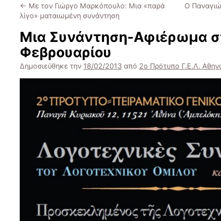
←
Με τον Γιώργο Μαρκόπουλο: Μια «παρά
Ο Παναγιώ
λίγο» ματαιωμένη συνάντηση
Μια Συνάντηση-Αφιέρωμα στ
Φεβρουαρίου
Δημοσιεύθηκε την
18/02/2013
από
2ο Πρότυπο Γ.Ε.Λ. Αθη