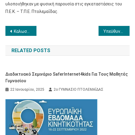
υλοποιήθηκαν με φυσική παρουσία στις εγκαταστάσεις του
Π.Ε.Κ. – Τ.Π.Ε. Πτολεμαΐδας.
Πλοήγηση
Καλωσορίζοντας την Α’ τάξη
Υπεύθυνοι Τμημάτων Σχ. Έτους 2025-2026
άρθρων
RELATED POSTS
Διαδικτυακό Σεμινάριο SaferInternet4kids Για Τους Μαθητές
Γυμνασίου
22 Ιανουαρίου, 2025
2ο ΓΥΜΝΑΣΙΟ ΠΤΟΛΕΜΑΪΔΑΣ