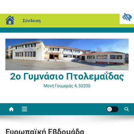
Μεταπηδήστε
blogs.sch.gr
Κυριακή, 09 Αυγούστου, 2026
Σύνδεση
στο
περιεχόμενο
2ο Γυμνάσιο Πτολεμαΐδας
Μονή Γουμεράς 4, 50200
Ευρωπαϊκή Εβδομάδα