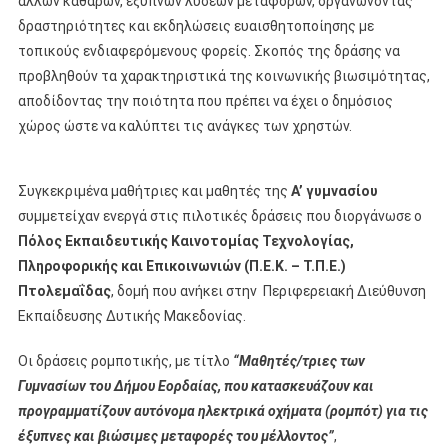
άλλων καθαρών, έξυπνων λύσεων μεταφορών, οργανώνοντας
δραστηριότητες και εκδηλώσεις ευαισθητοποίησης με
τοπικούς ενδιαφερόμενους φορείς. Σκοπός της δράσης να
προβληθούν τα χαρακτηριστικά της κοινωνικής βιωσιμότητας,
αποδίδοντας την ποιότητα που πρέπει να έχει ο δημόσιος
χώρος ώστε να καλύπτει τις ανάγκες των χρηστών.
Συγκεκριμένα μαθήτριες και μαθητές της
Α’ γυμνασίου
συμμετείχαν ενεργά στις πιλοτικές δράσεις που διοργάνωσε ο
Πόλος Εκπαιδευτικής Καινοτομίας Τεχνολογίας,
Πληροφορικής και Επικοινωνιών (Π.Ε.Κ. – Τ.Π.Ε.)
Πτολεμαΐδας
, δομή που ανήκει στην Περιφερειακή Διεύθυνση
Εκπαίδευσης Δυτικής Μακεδονίας.
Οι δράσεις ρομποτικής, με τίτλο
“Μαθητές/τριες των
Γυμνασίων του Δήμου Εορδαίας, που κατασκευάζουν και
προγραμματίζουν αυτόνομα ηλεκτρικά οχήματα (ρομπότ) για τις
έξυπνες και βιώσιμες μεταφορές του μέλλοντος”
,