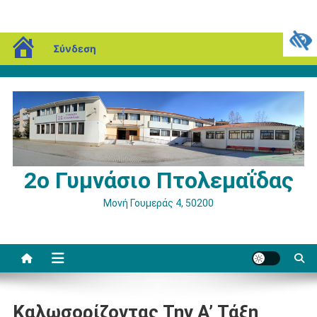
Μεταπηδήστε
blogs.sch.gr
Κυριακή, 09 Αυγούστου, 2026
Σύνδεση
στο
περιεχόμενο
2ο Γυμνάσιο Πτολεμαΐδας
Μονή Γουμεράς 4, 50200
Καλωσορίζοντας Την Α’ Τάξη