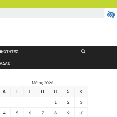
ΔΙΚΟΤΗΤΕΣ
ΝΑΔΑΣ
Μάιος 2026
Δ
Τ
Τ
Π
Π
Σ
Κ
1
2
3
4
5
6
7
8
9
10