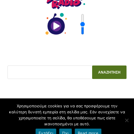
Χρησιμοποιούμε cookies για να σας προσφέρουμε την
καλύτερη δυνατή εμπειρία στη σελίδα μας. Εάν συνεχίσετε να
Πνευματικά δικαιώματα © 2026
2ο ΕΠΑ.Λ. Λάρισας
.
χρησιμοποιείτε τη σελίδα, θα υποθέσουμε πως είστε
ικανοποιημένοι με αυτό.
Υποστηρίζεται από
blogs.sch.gr
και
HitMag
.
Εντάξει
Όχι
Read more