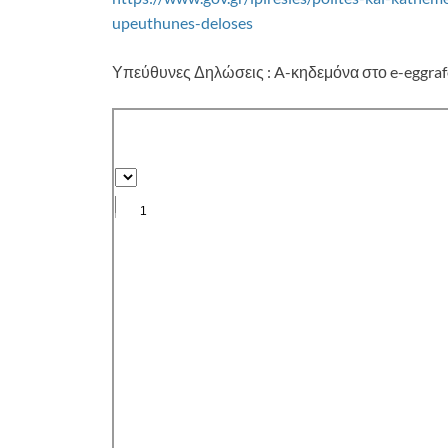
upeuthunes-deloses
Υπεύθυνες Δηλώσεις : A-κηδεμόνα στο e-eggraf