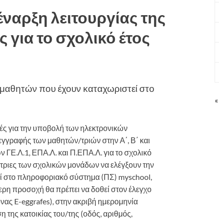
έναρξη λειτουργίας της
 για το σχολικό έτος
μαθητών που έχουν καταχωριστεί στο
«
ές για την υποβολή των ηλεκτρονικών
γγραφής των μαθητών/τριών στην Α΄, Β΄ και
ΓΕ.Λ.1, ΕΠΑ.Λ. και Π.ΕΠΑ.Λ. για το σχολικό
ντριες των σχολικών μονάδων να ελέγξουν την
ί στο πληροφοριακό σύστημα (ΠΣ) myschool,
ερη προσοχή θα πρέπει να δοθεί στον έλεγχο
ας E-eggrafes), στην ακριβή ημερομηνία
 της κατοικίας του/της (οδός, αριθμός,