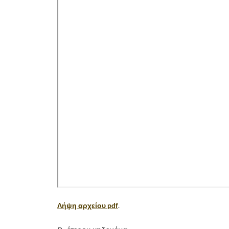
Λήψη αρχείου pdf
.