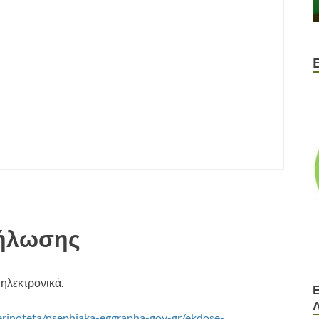
δήλωσης
ηλεκτρονικά.
merinoteta/psephiaka-eggrapha-gov-gr/ekdose-