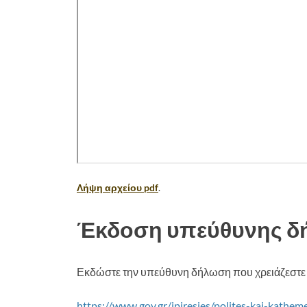
Λήψη αρχείου pdf
.
Έκδοση υπεύθυνης 
Εκδώστε την υπεύθυνη δήλωση που χρειάζεστε 
https://www.gov.gr/ipiresies/polites-kai-kathe