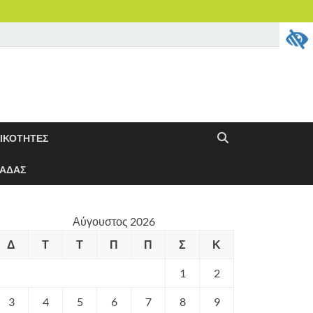
ΔΙΚΟΤΗΤΕΣ
ΝΑΔΑΣ
Αύγουστος 2026
Δ
Τ
Τ
Π
Π
Σ
Κ
1
2
3
4
5
6
7
8
9