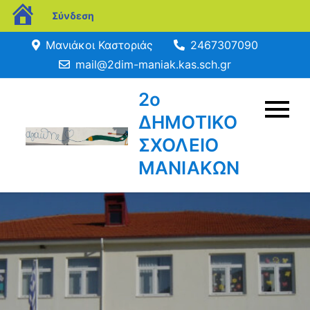
blogs.sch.gr
Σύνδεση
Μετάβαση
Μανιάκοι Καστοριάς
2467307090
σε
mail@2dim-maniak.kas.sch.gr
περιεχόμενο
2ο
ΔΗΜΟΤΙΚΟ
ΣΧΟΛΕΙΟ
ΜΑΝΙΑΚΩΝ