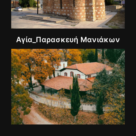
Αγία_Παρασκευή Μανιάκων