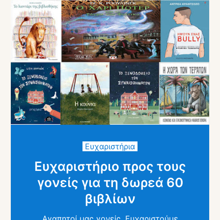
Ευχαριστήρια
Ευχαριστήριο προς τους
γονείς για τη δωρεά 60
βιβλίων
Αγαπητοί μας γονείς, Ευχαριστούμε