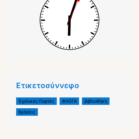
Ετικετοσύννεφο
Σχολικές Γιορτές
ΦΛΟΓΑ
βιβλιοθήκη
δράσεις