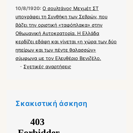
10/8/1920:
Ο σουλτάνος Μεχμέτ ΣΤ
υπογράφει τη Συνθήκη των Σεβρών, που
βάζει την οριστική «ταφόπλακα» στην
Οθωμανική Αυτοκρατορία. Η Ελλάδα
κερδίζει εδάφη και γίνεται «η χώρα των δύο
ηπείρων και των πέντε θαλασσών»
σύμφωνα με τον Ελευθέριο Βενιζέλο.
-
Σχετικές αναρτήσεις
Σκακιστική άσκηση