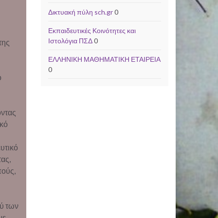
Δικτυακή πύλη sch.gr
0
Εκπαιδευτικές Κοινότητες και
Ιστολόγια ΠΣΔ
0
της
ΕΛΛΗΝΙΚΗ ΜΑΘΗΜΑΤΙΚΗ ΕΤΑΙΡΕΙΑ
0
ο
οντας
ικό
υτικό
ας,
πούς,
ού των
με