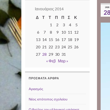
ΙΑΝ
Ιανουάριος 2014
2
Δ
Τ
Τ
Π
Π
Σ
Κ
1
2
3
4
5
6
7
8
9
10
11
12
13
14
15
16
17
18
19
20
21
22
23
24
25
26
27
28
29
30
31
« Φεβ
Μαρ »
ΠΡΌΣΦΑΤΑ ΆΡΘΡΑ
Αγιασμός
Νέος ιστότοπος σχολείου
Ο θρύλος του ελληνικού μπάσκετ