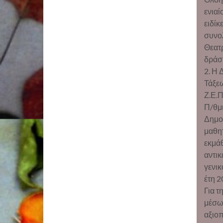
ενιαί
ειδίκ
συνολ
Θεατρ
δράση
2. Η 
Τάξε
Ζ.Ε.Π
Π/θμι
Δημοτ
μαθη
εκμάθ
αντικ
γενικ
έτη 2
Για 
μέσω
αξιο