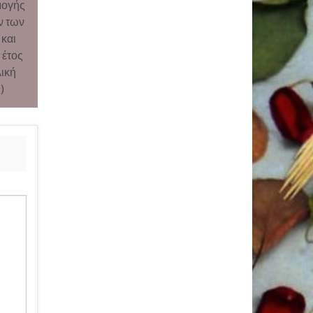
μογής
ν των
και
 έτος
λική
)