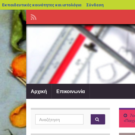
blogs.sch.gr
Εκπαιδευτικές κοινότητες και ιστολόγια
Σύνδεση
Αρχική
Επικοινωνία
7ο
Search
Αναζήτηση
«Παιχν
for: