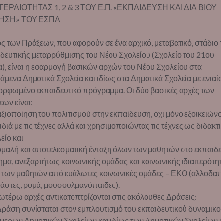
ΕΡΑΙΟΤΗΤΑΣ 1, 2 & 3 ΤΟΥ Ε.Π. «ΕΚΠΑΙΔΕΥΣΗ ΚΑΙ ΔΙΑ ΒΙΟΥ
ΗΣΗ» ΤΟΥ ΕΣΠΑ
ς των Πράξεων, που αφορούν σε ένα αρχικό, μεταβατικό, στάδιο 
δευτικής μεταρρύθμισης του Νέου Σχολείου (Σχολείο του 21ου
), είναι η εφαρμογή βασικών αρχών του Νέου Σχολείου στα
άμενα Δημοτικά Σχολεία και ιδίως στα Δημοτικά Σχολεία με ενιαί
ορφωμένο εκπαιδευτικό πρόγραμμα. Οι δύο βασικές αρχές των
ων είναι:
αξιοποίηση του πολιτισμού στην εκπαίδευση, όχι μόνο εξοικειών
ιδιά με τις τέχνες αλλά και χρησιμοποιώντας τις τέχνες ως διδακτ
είο και
ομαλή και αποτελεσματική ένταξη όλων των μαθητών στο εκπαιδε
μα, ανεξαρτήτως κοινωνικής ομάδας και κοινωνικής ιδιαιτερότητ
ς των μαθητών από ευάλωτες κοινωνικές ομάδες – ΕΚΟ (αλλοδα
άστες, ρομά, μουσουλμανόπαιδες).
ωτέρω αρχές αντικατοπτρίζονται στις ακόλουθες Δράσεις:
Δράση συνίσταται στον εμπλουτισμό του εκπαιδευτικού δυναμικ
μερων Δημοτικών Σχολείων και ιδίως των Δημοτικών Σχολείων 