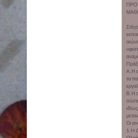
ΠΡΟΤ
ΜΑΘ
Στόχο
εκπαι
αιώνα
υφιστ
αναμ
Πράξε
Α. Η 
τα πα
εργαλ
Β. Η 
σύστη
ιδίω
μεταν
Οι αν
1. H 
Ολοή