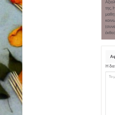
Αξιολ
της. 
μαθητ
κοινω
(συνε
έκθεσ
Αφ
Η διε