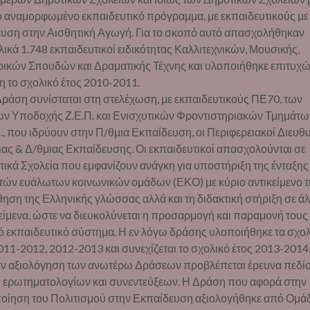
ο αναμορφωμένο εκπαιδευτικό πρόγραμμα, με εκπαιδευτικούς με
ευση στην Αισθητική Αγωγή. Για το σκοπό αυτό απασχολήθηκαν
ικά 1.748 εκπαιδευτικοί ειδικότητας Καλλιτεχνικών, Μουσικής,
ικών Σπουδών και Δραματικής Τέχνης και υλοποιήθηκε επιτυχώ
 το σχολικό έτος 2010-2011.
Δράση συνίσταται στη στελέχωση, με εκπαιδευτικούς ΠΕ70, των
ων Υποδοχής Ζ.Ε.Π. και Ενισχυτικών Φροντιστηριακών Τμημάτω
., που ιδρύουν στην Π/θμια Εκπαίδευση, οι Περιφερειακοί Διευθ
ας & Δ/θμιας Εκπαίδευσης. Οι εκπαιδευτικοί απασχολούνται σε
ικά Σχολεία που εμφανίζουν ανάγκη για υποστήριξη της ένταξης
τών ευάλωτων κοινωνικών ομάδων (ΕΚΟ) με κύριο αντικείμενο τ
ηση της Ελληνικής γλώσσας αλλά και τη διδακτική στήριξη σε ά
είμενα, ώστε να διευκολύνεται η προσαρμογή και παραμονή τους
ό εκπαιδευτικό σύστημα. Η εν λόγω δράσης υλοποιήθηκε τα σχο
011-2012, 2012-2013 και συνεχίζεται το σχολικό έτος 2013-2014
την αξιολόγηση των ανωτέρω Δράσεων προβλέπεται έρευνα πεδί
 ερωτηματολογίων και συνεντεύξεων. Η Δράση που αφορά στην
ποίηση του Πολιτισμού στην Εκπαίδευση αξιολογήθηκε από Ομά