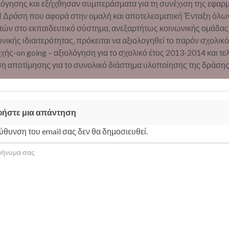
όγησης και εξήχθησαν συμπεράσματα για τη συνέχιση της εφαρ
Η Δράση που αφορά στην ομαλή και αποτελεσματική Ένταξη όλω
ών στο εκπαιδευτικό σύστημα, ανεξαρτήτως κοινωνικής ομάδας 
νικής ιδιαιτερότητας, πρόκειται να αξιολογηθεί το παρόν σχολικό
χής-on going – αξιολόγηση για το σχολικό έτος 2013-2014 και τε
η αποτίμησης για το συνολικό διάστημα υλοποίησης της δράσης
ήστε μια απάντηση
ύθυνση του email σας δεν θα δημοσιευθεί.