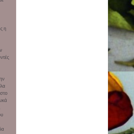
ς η
ν
υντές
ην
λλα
 στο
λικά
.
ου
δα