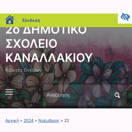
blogs.sch.gr
Σύνδεση
2ο ΔΗΜΟΤΙΚΟ
ΣΧΟΛΕΙΟ
ΚΑΝΑΛΛΑΚΙΟΥ
Κιβωτός Ονείρων
Αναζήτηση
Εναλλαγή
για:
του
μενού
για
Αρχική
»
2024
»
Νοέμβριος
»
22
κινητά