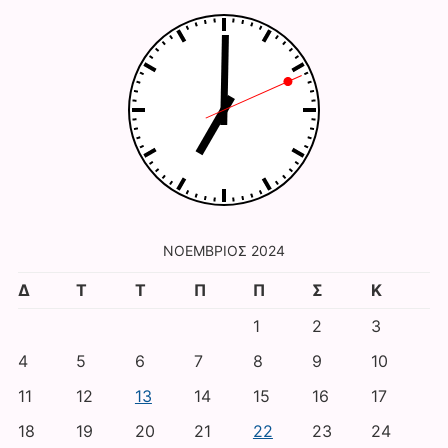
ΝΟΈΜΒΡΙΟΣ 2024
Δ
Τ
Τ
Π
Π
Σ
Κ
1
2
3
4
5
6
7
8
9
10
11
12
13
14
15
16
17
18
19
20
21
22
23
24