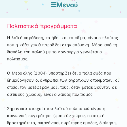
Μενού
Μετάβαση στο περιεχόμενο
Πολιτιστικά προγράμματα
Η λαϊκή παράδοση, τα ήθη και τα έθιµα, είναι ο πλούτος
που η κάθε γενιά παραδίδει στην επόµενη. Μέσα από τη
διαπάλη του παλιού µε το καινούργιο γεννιέται ο
πολιτισµός.
Ο Μερακλής (2004) υποστηρίζει ότι ο πολιτισµός που
δηµιούργησαν οι άνθρωποι των αγροτικών στρωµάτων, οι
οποίοι τον µετέφεραν µαζί τους, όταν µετακινούνταν σε
αστικούς χώρους, είναι ο λαϊκός πολιτισµός.
Σηµαντικά στοιχεία του λαϊκού πολιτισµού είναι: η
κοινωνική συγκρότηση (φυσικός χώρος, οικιστική
δραστηριότητα, οικογένεια, ευρύτερες οµάδες, διοίκηση,