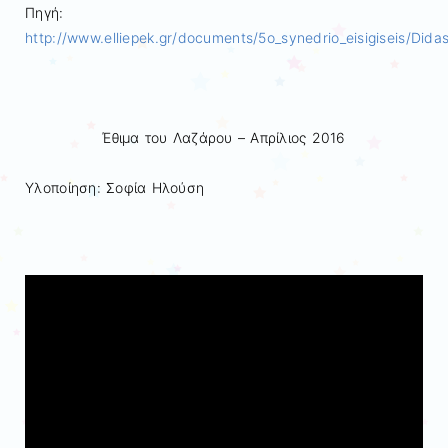
Πηγή:
http://www.elliepek.gr/documents/5o_synedrio_eisigiseis/Didas
Έθιμα του Λαζάρου – Απρίλιος 2016
Υλοποίηση: Σοφία Ηλούση