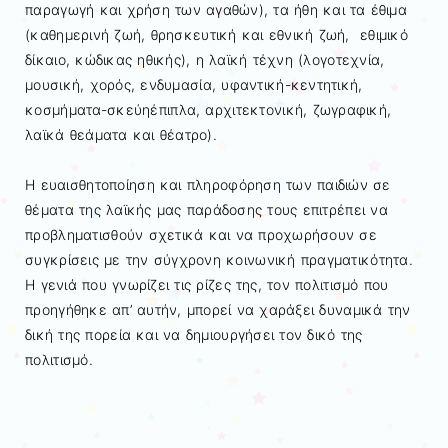
παραγωγή και χρήση των αγαθών), τα ήθη και τα έθιµα
(καθηµερινή ζωή, θρησκευτική και εθνική ζωή, εθιµικό
δίκαιο, κώδικας ηθικής), η λαϊκή τέχνη (λογοτεχνία,
µουσική, χορός, ενδυµασία, υφαντική-κεντητική,
κοσµήµατα-σκεύηέπιπλα, αρχιτεκτονική, ζωγραφική,
λαϊκά θεάµατα και θέατρο).
Η ευαισθητοποίηση και πληροφόρηση των παιδιών σε
θέµατα της λαϊκής µας παράδοσης τους επιτρέπει να
προβληµατισθούν σχετικά και να προχωρήσουν σε
συγκρίσεις µε την σύγχρονη κοινωνική πραγµατικότητα.
Η γενιά που γνωρίζει τις ρίζες της, τον πολιτισµό που
προηγήθηκε απ’ αυτήν, µπορεί να χαράξει δυναµικά την
δική της πορεία και να δηµιουργήσει τον δικό της
πολιτισµό.