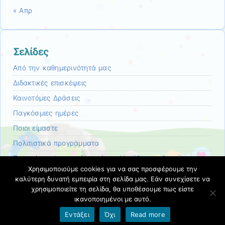
« Απρ
Σελίδες
Από την καθημερινότητά μας
Διδακτικές επισκέψεις
Καινοτόμες Δράσεις
Παγκόσμιες ημέρες
Ποιοι είμαστε
Πολιτιστικά προγράμματα
Προγράμματα αγωγής υγείας – Υπεύθυνες υλοποίησης
2004-2006: Σύμη Καράκελε και Ελένη Δημητρίου
Χρησιμοποιούμε cookies για να σας προσφέρουμε την
καλύτερη δυνατή εμπειρία στη σελίδα μας. Εάν συνεχίσετε να
Σχολικές γιορτές
χρησιμοποιείτε τη σελίδα, θα υποθέσουμε πως είστε
ικανοποιημένοι με αυτό.
Εντάξει
Όχι
Read more
Όροι χρήσης blogs.sch.gr
|
Δήλωση προσβασιμότητας