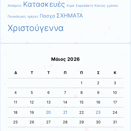
Κατασκευές
Απόκριες
Κυρά Σαρακοστή
Κύκλος χρόνου
ΣΧΗΜΑΤΑ
Πασχα
Παγκόσμιες ημέρες
Χριστούγεννα
Μάιος 2026
Δ
Τ
Τ
Π
Π
Σ
Κ
1
2
3
4
5
6
7
8
9
10
11
12
13
14
15
16
17
20
21
23
18
19
22
24
25
26
27
28
29
30
31