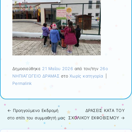
Δημοσιεύθηκε
21 Μαΐου 2026
από τον/την
26ο
ΝΗΠΙΑΓΩΓΕΙΟ ΔΡΑΜΑΣ
στο
Χωρίς κατηγορία
|
Permalink
← Προηγούμενo
Εκδρομή
ΔΡΑΣΕΙΣ ΚΑΤΑ ΤΟΥ
Πλοήγηση άρθρων
στο σπίτι του συμμαθητή μας
ΣΧΟΛΙΚΟΥ ΕΚΦΟΒΙΣΜΟΥ
→