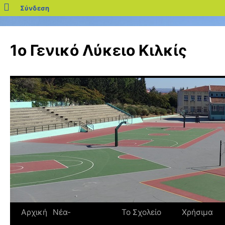
blogs.sch.gr
Σύνδεση
Μετάβαση
σε
1ο Γενικό Λύκειο Κιλκίς
περιεχόμενο
Αρχική
Νέα-
Το Σχολείο
Χρήσιμα