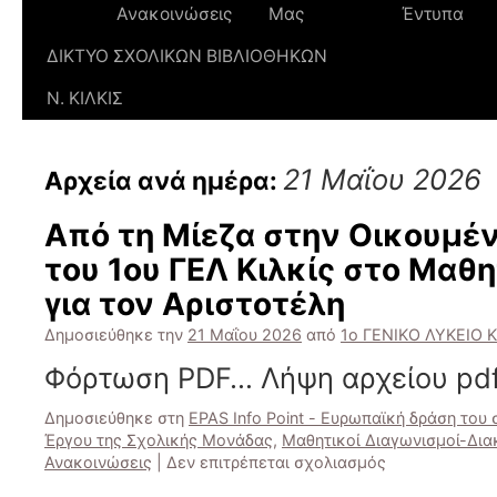
Ανακοινώσεις
Μας
Έντυπα
ΔΙΚΤΥΟ ΣΧΟΛΙΚΩΝ ΒΙΒΛΙΟΘΗΚΩΝ
Ν. ΚΙΛΚΙΣ
21 Μαΐου 2026
Αρχεία ανά ημέρα:
Από τη Μίεζα στην Οικουμέν
του 1ου ΓΕΛ Κιλκίς στο Μαθ
για τον Αριστοτέλη
Δημοσιεύθηκε την
21 Μαΐου 2026
από
1ο ΓΕΝΙΚΟ ΛΥΚΕΙΟ Κ
Φόρτωση PDF… Λήψη αρχείου pdf
Δημοσιεύθηκε στη
EPAS Info Point - Ευρωπαϊκή δράση του
Έργου της Σχολικής Μονάδας
,
Μαθητικοί Διαγωνισμοί-Δια
στο
Ανακοινώσεις
|
Δεν επιτρέπεται σχολιασμός
Από