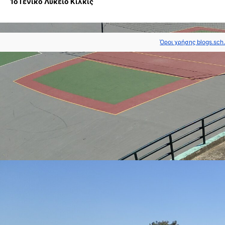
1ο Γενικό Λύκειο Κιλκίς
Όροι χρήσης blogs.sch.