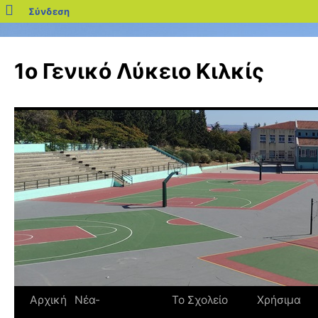
blogs.sch.gr
Σύνδεση
Μετάβαση
σε
1ο Γενικό Λύκειο Κιλκίς
περιεχόμενο
Αρχική
Νέα-
Το Σχολείο
Χρήσιμα