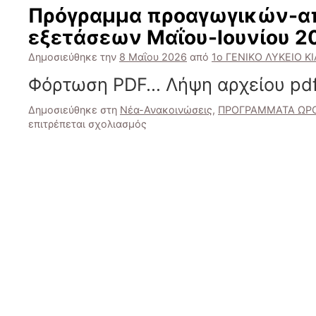
πλαίσιο
Πρόγραμμα προαγωγικών-α
εφαρμογής
εξετάσεων Μαΐου-Ιουνίου 2
του
κανονισμού
Δημοσιεύθηκε την
8 Μαΐου 2026
από
1ο ΓΕΝΙΚΟ ΛΥΚΕΙΟ ΚΙ
λειτουργίας
του
Φόρτωση PDF… Λήψη αρχείου pdf
σχολείου
μας
Δημοσιεύθηκε στη
Νέα-Ανακοινώσεις
,
ΠΡΟΓΡΑΜΜΑΤΑ ΩΡΟ
στις
στο
επιτρέπεται σχολιασμός
30
Πρόγραμμα
Απριλίου
προαγωγικών-
2026
απολυτηρίων
εξετάσεων
Μαΐου-
Ιουνίου
2026