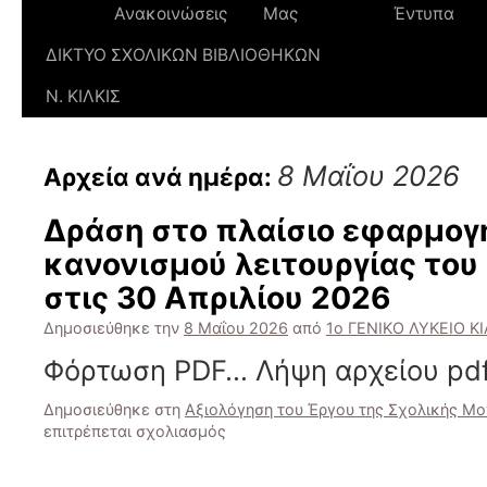
Ανακοινώσεις
Μας
Έντυπα
ΔΙΚΤΥΟ ΣΧΟΛΙΚΩΝ ΒΙΒΛΙΟΘΗΚΩΝ
Ν. ΚΙΛΚΙΣ
8 Μαΐου 2026
Αρχεία ανά ημέρα:
Δράση στο πλαίσιο εφαρμογ
κανονισμού λειτουργίας του
στις 30 Απριλίου 2026
Δημοσιεύθηκε την
8 Μαΐου 2026
από
1ο ΓΕΝΙΚΟ ΛΥΚΕΙΟ ΚΙ
Φόρτωση PDF… Λήψη αρχείου pdf
Δημοσιεύθηκε στη
Αξιολόγηση του Έργου της Σχολικής Μ
στο
επιτρέπεται σχολιασμός
Δράση
στο