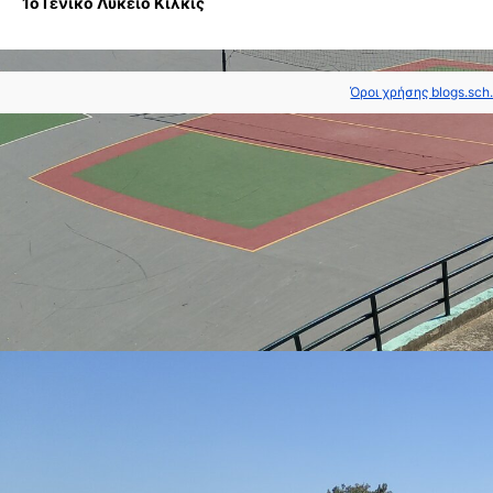
1ο Γενικό Λύκειο Κιλκίς
Όροι χρήσης blogs.sch.