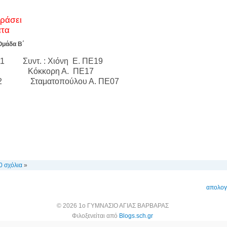
δράσει
ατα
Ομάδα Β΄
Ε11 Συντ. : Χιόνη Ε. ΠΕ19
03 Κόκκορη Α. ΠΕ17
Ε02 Σταματοπούλου Α. ΠΕ07
0 σχόλια
»
απολογ
© 2026 1ο ΓΥΜΝΑΣΙΟ ΑΓΙΑΣ ΒΑΡΒΑΡΑΣ
Φιλοξενείται από
Blogs.sch.gr