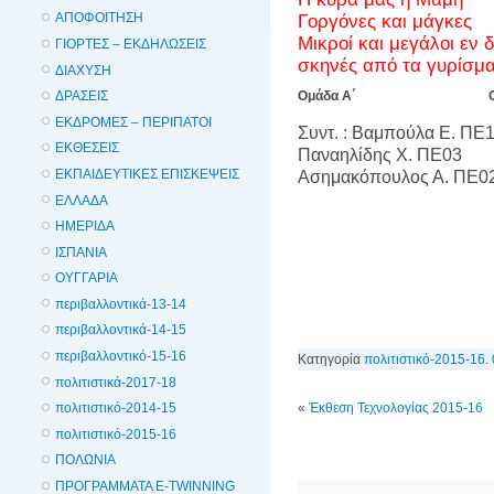
ΑΠΟΦΟΙΤΗΣΗ
Γοργόνες και μάγκες
Μικροί και μεγάλοι εν 
ΓΙΟΡΤΕΣ – ΕΚΔΗΛΩΣΕΙΣ
σκηνές από τα γυρίσμ
ΔΙΑΧΥΣΗ
Ομάδα Α΄
ΔΡΑΣΕΙΣ
ΕΚΔΡΟΜΕΣ – ΠΕΡΙΠΑΤΟΙ
Συντ. : Βαμπούλα Ε. Π
ΕΚΘΕΣΕΙΣ
Παναηλίδης Χ. ΠΕ
ΕΚΠΑΙΔΕΥΤΙΚΕΣ ΕΠΙΣΚΕΨΕΙΣ
Ασημακόπουλος Α. Π
ΕΛΛΑΔΑ
ΗΜΕΡΙΔΑ
ΙΣΠΑΝΙΑ
ΟΥΓΓΑΡΙΑ
περιβαλλοντικά-13-14
περιβαλλοντικά-14-15
περιβαλλοντικό-15-16
Κατηγορία
πολιτιστικό-2015-16
.
πολιτιστικά-2017-18
«
Έκθεση Τεχνολογίας 2015-16
πολιτιστικό-2014-15
πολιτιστικό-2015-16
ΠΟΛΩΝΙΑ
ΠΡΟΓΡΑΜΜΑΤΑ E-TWINNING