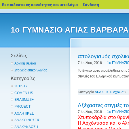
blogs.sch.gr
Εκπαιδευτικές κοινότητες και ιστολόγια
Σύνδεση
1ο ΓΥΜΝΑΣΙΟ ΑΓΙΑΣ ΒΑΡΒΑΡΑ
Σελίδες
απολογισμός σχολικ
7 Ιουλίου, 2016 —
1ο ΓΥΜΝΑΣΙΟ
Αρχική σελίδα
Στοιχεία επικοινωνίας
Το βίντεο αυτό προβλήθηκε στις
στιγμές του Ελληνικού κινηματογ
Κατηγορίες
2016-17
Κατηγορία
ΔΡΑΣΕΙΣ
.
0 σχόλια
»
COMENIUS
ERASMUS+
Αξέχαστες στιγμές 
PROJECT
7 Ιουλίου, 2016 —
1ο ΓΥΜΝΑΣΙΟ
ΑΘΛΗΤΙΚΕΣ
Χτυποκάρδια στο θραν
ΑΝΑΚΟΙΝΩΣΕΙΣ
Η Αρχόντισσα και ο Αλ
ΑΝΑΚΥΚΛΩΣΗ
Η κυρά μας η Μαμή