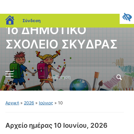
blogs.sch.gr
Σύνδεση
1ο ΔΗΜΟΤΙΚΟ
ΣΧΟΛΕΙΟ ΣΚΥΔΡΑΣ
Αναζήτηση
Εναλλαγή
για:
του
μενού
για
Αρχική
»
2026
»
Ιούνιος
»
10
κινητά
Αρχείο ημέρας
10 Ιουνίου, 2026