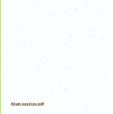
Λήψη αρχείου pdf
.