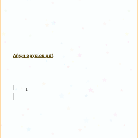
Λήψη αρχείου pdf
.