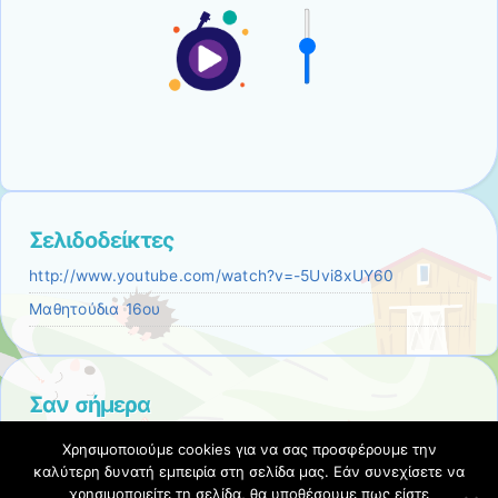
Σελιδοδείκτες
http://www.youtube.com/watch?v=-5Uvi8xUY60
Μαθητούδια 16ου
Σαν σήμερα
7/8/1964: Η Τουρκία βομβαρδίζει θέσεις των
Χρησιμοποιούμε cookies για να σας προσφέρουμε την
Ελληνοκυπρίων στην Κύπρο.
καλύτερη δυνατή εμπειρία στη σελίδα μας. Εάν συνεχίσετε να
χρησιμοποιείτε τη σελίδα, θα υποθέσουμε πως είστε