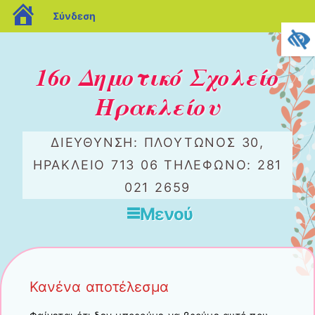
blogs.sch.gr
Σύνδεση
16ο Δημοτικό Σχολείο
Ηρακλείου
ΔΙΕΎΘΥΝΣΗ: ΠΛΟΎΤΩΝΟΣ 30,
ΗΡΆΚΛΕΙΟ 713 06 ΤΗΛΈΦΩΝΟ: 281
021 2659
Μενού
Μετάβαση στο περιεχόμενο
Κανένα αποτέλεσμα