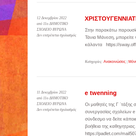
ΧΡΙΣΤΟΥΓΕΝΝΙΑΤ
12 Δεκεμβρίου 2022
από 11ο ΔΗΜΟΤΙΚΟ
ΣΧΟΛΕΙΟ ΒΥΡΩΝΑ
Στην παρακάτω παρουσία
στο
Δεν επιτρέπεται σχολιασμός
Τάνια Μάνεση, μπορείτε ν
ΧΡΙΣΤΟΥΓΕΝΝΙΑΤΙΚΑ
κάλαντα https://sway.
ΕΘΙΜΑ
ΚΑΙ
ΚΑΛΑΝΤΑ
Κατηγορίες:
Ανακοινώσεις
|
Μόν
e twenning
11 Δεκεμβρίου 2022
από 11ο ΔΗΜΟΤΙΚΟ
ΣΧΟΛΕΙΟ ΒΥΡΩΝΑ
Οι μαθητές της Γ ΄τάξη
στο
Δεν επιτρέπεται σχολιασμός
συνεργασίας σχολείων e
e
σύνδεσμο να δείτε κάποι
twenning
βοήθεια της καθηγητριας
https://padlet.com/mai