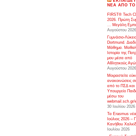
ΕΚΠΑΙΔΕΥ
ΝΈΑ ΑΠΌ ΤΟ
FIRST® Tech Ch
2026. Πρώτη Συ
… Μεγάλη Εμπε
Αυγούστου 202
Γυμνάσιο-Λύκει
Dortmund. Διαδ
Μάθημα. Μαθαί
Ιστορία της Πατ
μου μέσα από
Αθλητικούς Αγώ
Αυγούστου 202
Μοιραστείτε εύκ
ανακοινώσεις σ
από το ΠΣΔ και 
Υπουργείο Παιδ
μέσω του
webmail.sch.gr/
30 Ιουλίου 2026
Τα Erasmus νέα
Ιούλιος 2026 – 
Κανήθου Χαλκί
Ιουλίου 2026