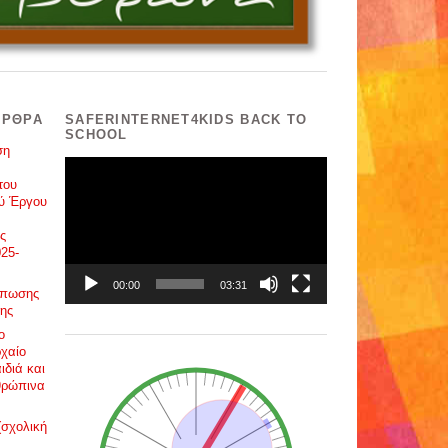
ΆΡΘΡΑ
SAFERINTERNET4KIDS BACK TO
SCHOOL
ση
Πρόγραμμα
Αναπαραγωγής
του
Βίντεο
ού Έργου
ς
25-
00:00
03:31
ύπωσης
ης
ο
χαίο
ιδιά και
θρώπινα
(σχολική