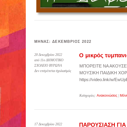
ΜΉΝΑΣ:
ΔΕΚΈΜΒΡΙΟΣ 2022
Ο μικρός τυμπαν
20 Δεκεμβρίου 2022
από 11ο ΔΗΜΟΤΙΚΟ
ΣΧΟΛΕΙΟ ΒΥΡΩΝΑ
ΜΠΟΡΕΙΤΕ ΝΑ ΑΚΟΥΣΕ
στο
Δεν επιτρέπεται σχολιασμός
ΜΟΥΣΙΚΗ ΠΑΙΔΙΚΗ ΧΟ
Ο
https://video.link/w/EwU
μικρός
τυμπανιστής
Κατηγορίες:
Ανακοινώσεις
|
Μόν
ΠΑΡΟΥΣΙΑΣΗ ΓΙΑ
17 Δεκεμβρίου 2022