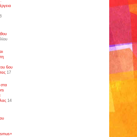
:
έργεια
8
ήθου
λίου
αι
τη
του 6ου
σας
17
 στα
ers
α
λλας
14
του
rasmus+