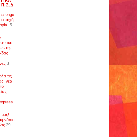
ΤΙΚΆ
 Π.Σ.Δ
allenge
μμετοχή
ιρία!
5
6
ο
ικτυακό
νω την
ρίδας
νες
3
6
ολα τις
ας, νέα
το
είας
express
 μας! –
Γυμνάσιο
δας
29