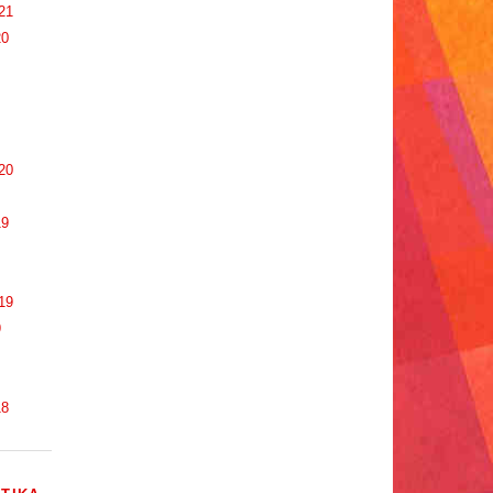
21
20
20
19
19
9
18