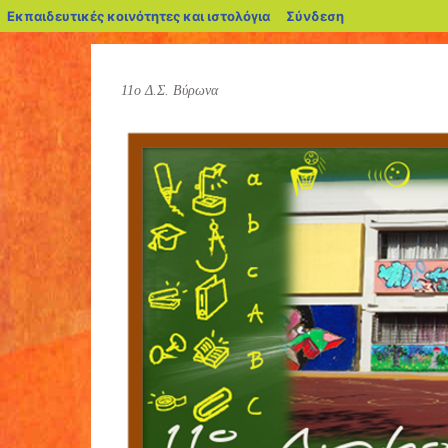
blogs.sch.gr
Εκπαιδευτικές κοινότητες και ιστολόγια
Σύνδεση
11ο Δ.Σ. Βύρωνα