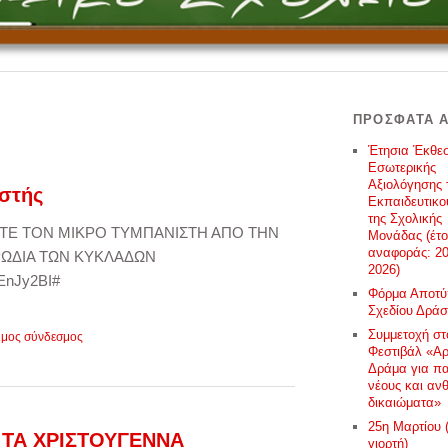
ΠΡΌΣΦΑΤΑ 
Έτησια Έκθε
Εσωτερικής
Αξιολόγησης 
ιστής
Εκπαιδευτικ
της Σχολικής
ΤΕ ΤΟΝ ΜΙΚΡΟ ΤΥΜΠΑΝΙΣΤΗ ΑΠΟ ΤΗΝ
Μονάδας (έτο
αναφοράς: 20
ΡΩΔΙΑ ΤΩΝ ΚΥΚΛΑΔΩΝ
2026)
pEnJy2BI#
Φόρμα Αποτ
Σχεδίου Δράσ
Συμμετοχή στ
ιμος σύνδεσμος
Φεστιβάλ «Αρ
Δράμα για πα
νέους και αν
δικαιώματα»
25η Μαρτίου 
 ΤΑ ΧΡΙΣΤΟΥΓΕΝΝΑ
γιορτή)