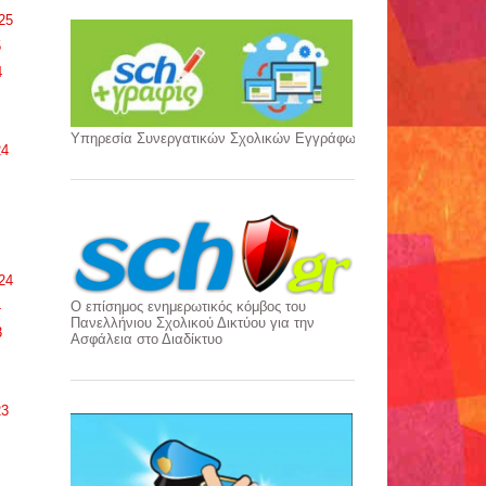
25
5
4
Υπηρεσία Συνεργατικών Σχολικών Εγγράφων
24
24
4
Ο επίσημος ενημερωτικός κόμβος του
Πανελλήνιου Σχολικού Δικτύου για την
3
Aσφάλεια στο Διαδίκτυο
23