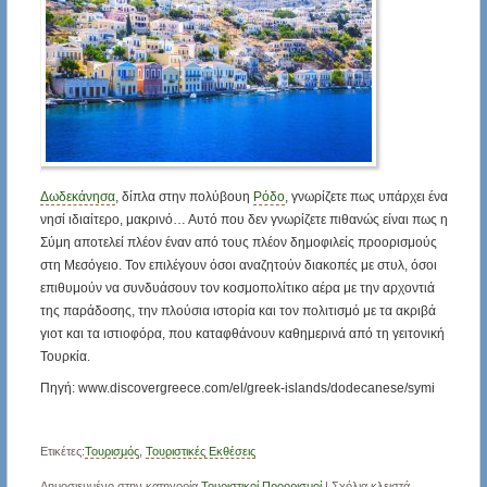
Δωδεκάνησα
, δίπλα στην πολύβουη
Ρόδο
, γνωρίζετε πως υπάρχει ένα
νησί ιδιαίτερο, μακρινό… Αυτό που δεν γνωρίζετε πιθανώς είναι πως η
Σύμη αποτελεί πλέον έναν από τους πλέον δημοφιλείς προορισμούς
στη Μεσόγειο. Τον επιλέγουν όσοι αναζητούν διακοπές με στυλ, όσοι
επιθυμούν να συνδυάσουν τον κοσμοπολίτικο αέρα με την αρχοντιά
της παράδοσης, την πλούσια ιστορία και τον πολιτισμό με τα ακριβά
γιοτ και τα ιστιοφόρα, που καταφθάνουν καθημερινά από τη γειτονική
Τουρκία.
Πηγή: www.discovergreece.com/el/greek-islands/dodecanese/symi
Ετικέτες:
Τουρισμός
,
Τουριστικές Εκθέσεις
Δημοσιευμένο στην κατηγορία
Τουριστικοί Προορισμοί
|
Σχόλια κλειστά