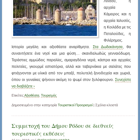
Λίνδου, η
αρχαία
Κάμειρος και η
αρχαία Ιαλυσός,
η Κοιλάδα με τις
Πεταλούδες, η
Φιλέρημος.
Ιστορία μεγάλη και αξιοθέατα αναρίθμητα.
Στα Δωδεκάνησα
, θα
συναντήσετε ένα νησί και μια φύση… σκανδαλωδώς γενναιόδωρη.
Τεράστιες αμμώδεις παραλίες, σμαραγδένια νερά, κάστρα και αρχαίες
πολιτείες, γκουρμέ εστιατόρια, αλλά και ταβερνάκια με σαλάτες που
φτιάχνονται με υλικά από τον μπαξέ, πολυτελή ξενοδοχεία και χωριά,
όπου οι γυναίκες ψήνουν ακόμη το ψωμί στον ξυλόφουρνο.
Συνεχίστε
να διαβάζετε ›
Ετικέτες:
Αξιοθέατα
,
Τουρισμός
Δημοσιευμένο στην κατηγορία
Τουριστικοί Προορισμοί
|
Σχόλια κλειστά
Συμμετοχή του Δήμου Ρόδου σε διεθνείς
τουριστικές εκθέσεις