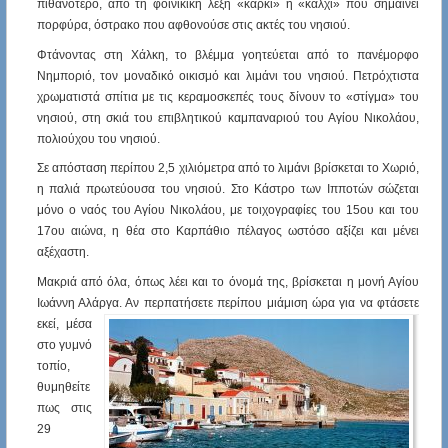
πιθανότερο, από τη φοινικική λέξη «κάρκι» ή «κάλχι» που σημαίνει
πορφύρα, όστρακο που αφθονούσε στις ακτές του νησιού.
Φτάνοντας στη Χάλκη, το βλέμμα γοητεύεται από το πανέμορφο
Νημποριό, τον μοναδικό οικισμό και λιμάνι του νησιού. Πετρόχτιστα
χρωματιστά σπίτια με τις κεραμοσκεπές τους δίνουν το «στίγμα» του
νησιού, στη σκιά του επιβλητικού καμπαναριού του Αγίου Νικολάου,
πολιούχου του νησιού.
Σε απόσταση περίπου 2,5 χιλιόμετρα από το λιμάνι βρίσκεται το Χωριό,
η παλιά πρωτεύουσα του νησιού. Στο Κάστρο των Ιπποτών σώζεται
μόνο ο ναός του Αγίου Νικολάου, με τοιχογραφίες του 15ου και του
17ου αιώνα, η θέα στο Καρπάθιο πέλαγος ωστόσο αξίζει και μένει
αξέχαστη.
Μακριά από όλα, όπως λέει και το όνομά της, βρίσκεται η μονή Αγίου
Ιωάννη Αλάργα. Αν περπατήσετε περίπου μιάμιση ώρα
για να φτάσετε
εκεί, μέσα
στο γυμνό
τοπίο,
θυμηθείτε
πως στις
29