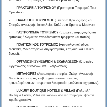
καταλύματα, Κάμπινγκ, και Χιονοδρομικά Κέντρα).
·
ΠΡΑΚΤΟΡΕΙΑ ΤΟΥΡΙΣΜΟΥ (
Πρακτορεία Τουρισμού,Tour
Operators).
·
ΘΑΛΑΣΣΙΟΣ ΤΟΥΡΙΣΜΟΣ (
Εταιρείες Κρουαζιέρας και
Σκαφών αναψυχής, Ιστιοπλοΐα, Θαλάσσια Sports & Μαρίνες).
·
ΓΑΣΤΡΟΝΟΜΙΑ ΤΟΥΡΙΣΜΟΥ (
Εταιρείες παραγωγής και
εμπορίας Ελληνικών παραδοσιακών τροφίμων και ποτών).
·
ΠΟΛΙΤΙΣΜΙΚΟΣ ΤΟΥΡΙΣΜΟΣ (
Αρχαιολογικοί χώροι,
Μουσεία, Μοναστηριακά συγκροτήματα, Σπήλαια και Εθνικοί
δρυμοί).
·
ΟΡΓΑΝΩΣΗ ΣΥΝΕΔΡΙΩΝ & ΕΚΔΗΛΩΣΕΩΝ (
Εταιρείες
Οργάνωσης Συνεδρίων και Εκδηλώσεων).
·
ΜΕΤΑΦΟΡΕΣ (
Αεροπορικές εταιρίες, Σκάφη Αναψυχής,
Ναυτιλιακές εταιρίες επιβατηγών πλοίων, εταιρίες
κρουαζιερόπλοιων, τουριστικά λεωφορεία, μισθώσεις οχημάτων).
·
LUXURY
BOUTIQUE
HOTELS
&
VILLAS
(
Πολυτελή
Boutique Hotels, Villas και καταλύματα για τουρισμό υψηλών
προδιαγραφών).