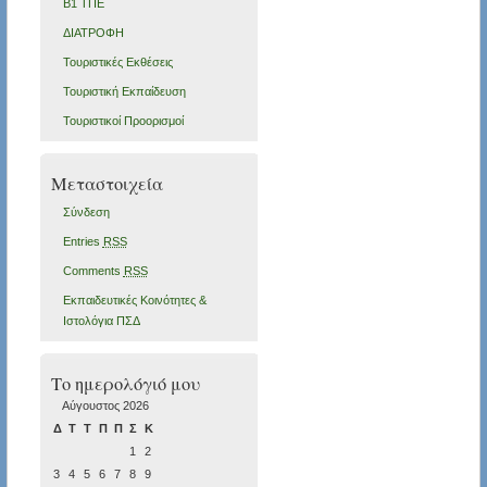
Β1 ΤΠΕ
ΔΙΑΤΡΟΦΗ
Τουριστικές Εκθέσεις
Τουριστική Εκπαίδευση
Τουριστικοί Προορισμοί
Μεταστοιχεία
Σύνδεση
Entries
RSS
Comments
RSS
Εκπαιδευτικές Κοινότητες &
Ιστολόγια ΠΣΔ
Το ημερολόγιό μου
Αύγουστος 2026
Δ
Τ
Τ
Π
Π
Σ
Κ
1
2
3
4
5
6
7
8
9