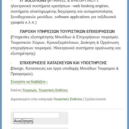
·
IT
SOLUTIONS
(
e-TRAVEL & e-HOSPITALITY,
ηλεκτρονικά συστήματα κρατήσεων –web booking engines,
συστήματα ολοκληρωμένης διαχείρισης και αυτοματοποίησης
ξενοδοχειακών μονάδων, software applications για ταξιδιωτικά
γραφεία κ.λ.π.)
·
ΠΑΡΟΧΗ ΥΠΗΡΕΣΙΩΝ ΤΟΥΡΙΣΤΙΚΩΝ ΕΠΙΧΕΙΡΗΣΕΩΝ
(
Υπηρεσίες εξυπηρέτησης Μονάδων & Επιχειρήσεων τουρισμού,
Τουριστικών Χώρων, Κρουαζιερόπλοιων, Διοίκηση & Οργάνωση
επιχειρήσεων τουρισμού. Ηλεκτρονικά συστήματα οργάνωσης και
εξυπηρέτησης).
·
ΕΠΙΧΕΙΡΗΣΕΙΣ ΚΑΤΑΣΚΕΥΩΝ ΚΑΙ ΥΠΟΣΤΗΡΙΞΗΣ
(
Design, Κατασκευές και έργα υποδομής Μονάδων Τουρισμού &
Προορισμών).
Συνεχίστε να διαβάζετε ›
Ετικέτες:
Τουρισμός
,
Τουριστικές Εκθέσεις
Δημοσιευμένο στην κατηγορία
Τουριστικές Εκθέσεις
|
Σχόλια κλειστά
Αναζήτηση
για: