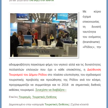
16 Ιαν 2018 από
ΠΑΠΑΔΟΥΛΗ ΜΑΡΙΑ
Με κύριο
όχημα
επικοινωνίας
τη δυνατή
ταυτότητα
του ονόματος
(brandname)
«Ρόδος», την
αδιαμφισβήτητη παγκόσμια φήμη του νησιού αλλά και τις δυνατότητες
πολλαπλών επιλογών που έχει ο κάθε επισκέπτης, η
Διεύθυνση
Τουρισμού του Δήμου Ρόδου
στο πλαίσιο υλοποίησης του σχεδιασμού
τουριστικής προβολής και προώθησης της Ρόδου ανά τον κόσμο,
προγραμματίζει να συμμετάσχει και το 2018 σε σημαντικές διεθνείς
εκθέσεις τουρισμού.
Συνεχίστε να διαβάζετε ›
Ετικέτες:
Τουρισμός
,
Τουριστικές Εκθέσεις
Δημοσιευμένο στην κατηγορία
Τουριστικές Εκθέσεις
|
Σχόλια κλειστά