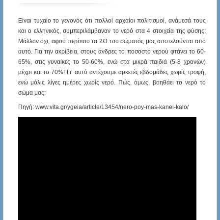
Είναι τυχαίο το γεγονός ότι πολλοί αρχαίοι πολιτισμοί, ανάμεσά τους
και ο ελληνικός, συμπεριλάμβαναν το νερό στα 4 στοιχεία της φύσης;
Μάλλον όχι, αφού περίπου τα 2/3 του σώματός μας αποτελούνται από
αυτό. Για την ακρίβεια, στους άνδρες το ποσοστό νερού φτάνει το 60-
65%, στις γυναίκες το 50-60%, ενώ στα μικρά παιδιά (5-8 χρονών)
μέχρι και το 70%! Γι’ αυτό αντέχουμε αρκετές εβδομάδες χωρίς τροφή,
ενώ μόλις λίγες ημέρες χωρίς νερό. Πώς, όμως, βοηθάει το νερό το
σώμα μας;
Πηγή: www.vita.gr/ygeia/article/13454/nero-poy-mas-kanei-kalo/