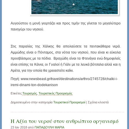
Αυγούστου η μονή γιορτάζει και προς τιμήν της γίνεται το μεγαλύτερο
πανηγύρι του νησιού.
Στις παραλίες της Χάλκης θα απολαύσετε τα πεντακάθαρα νερά.
Αμμώδης είναι ο Πόνταμος, στα νότια του νησιού, που είναι κι εύκολα
προσβάσιμος με τα πόδια. Βραχώδη είναι τα Φτενάγια ενώ δημοφιλείς
είναι επίσης τα Κάνια, οι Γυαλοί ή Γιάλι με τα λευκά βότσαλα αλλά και η
Αρέτα, για την οποία θα χρειαστείτε καΐκι.
Πηγή: www.newsbeast.gr/travel/destinations/arthro/2745728/chalki-i-
iremi-dinami-ton-dodekanison
Ετικέτες:
Τουρισμός
,
Τουριστικός Προορισμός
Δημοσιευμένο στην κατηγορία
Τουριστικοί Προορισμοί
|
Σχόλια κλειστά
Η Αξία του νερού στον ανθρώπινο οργανισμό
23 Ιαν 2018 από
ΠΑΠΑΔΟΥΛΗ ΜΑΡΙΑ