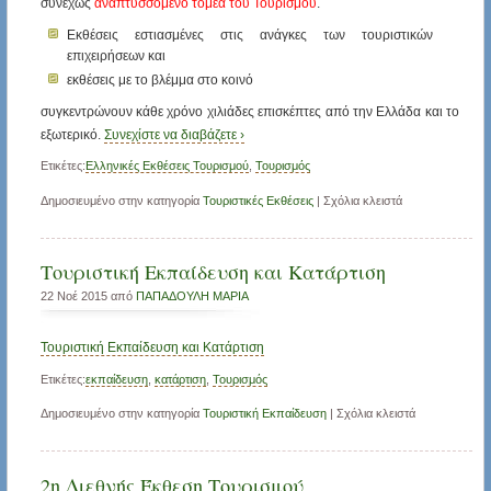
συνεχώς
αναπτυσσόμενο τομέα του Τουρισμού
.
Εκθέσεις εστιασμένες στις ανάγκες των τουριστικών
επιχειρήσεων και
εκθέσεις με το βλέμμα στο κοινό
συγκεντρώνουν κάθε χρόνο χιλιάδες επισκέπτες από την Ελλάδα και το
εξωτερικό.
Συνεχίστε να διαβάζετε ›
Ετικέτες:
Ελληνικές Εκθέσεις Τουρισμού
,
Τουρισμός
Δημοσιευμένο στην κατηγορία
Τουριστικές Εκθέσεις
|
Σχόλια κλειστά
Τουριστική Εκπαίδευση και Κατάρτιση
22 Νοέ 2015 από
ΠΑΠΑΔΟΥΛΗ ΜΑΡΙΑ
Τουριστική Εκπαίδευση και Κατάρτιση
Ετικέτες:
εκπαίδευση
,
κατάρτιση
,
Τουρισμός
Δημοσιευμένο στην κατηγορία
Τουριστική Εκπαίδευση
|
Σχόλια κλειστά
2η Διεθνής Έκθεση Τουρισμού