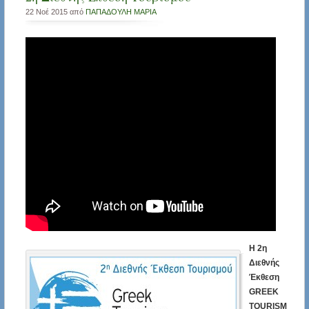
22 Νοέ 2015 από
ΠΑΠΑΔΟΥΛΗ ΜΑΡΙΑ
Η 2η
Διεθνής
Έκθεση
GREEK
TOURISM