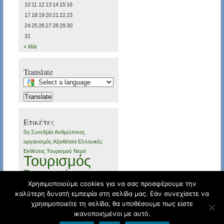
10
11
12
13
14
15
16
17
18
19
20
21
22
23
24
25
26
27
28
29
30
31
« Μάι
Translate
Select
a
Translate
language
to
translate
Ετικέτες
this
5η Συνεδρία
Ανθρώπινος
page
οργανισμός
Αξιοθέατα
Ελληνικές
Εκθέσεις Τουρισμού
Νερό
Τουρισμός
Τουριστικές
Εκθέσεις
Χρησιμοποιούμε cookies για να σας προσφέρουμε την
Τουριστικός
καλύτερη δυνατή εμπειρία στη σελίδα μας. Εάν συνεχίσετε να
Προορισμός
εκπαίδευση
κατάρτιση
χρησιμοποιείτε τη σελίδα, θα υποθέσουμε πως είστε
ικανοποιημένοι με αυτό.
Το blog της Μαρίας Παπαδούλη
© 2026
Φιλοξενείται από
Blogs.sch.gr
All Rights Reserved.