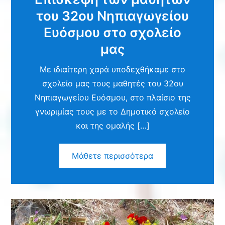
του 32ου Νηπιαγωγείου
Ευόσμου στο σχολείο
μας
Με ιδιαίτερη χαρά υποδεχθήκαμε στο
σχολείο μας τους μαθητές του 32ου
Νηπιαγωγείου Ευόσμου, στο πλαίσιο της
γνωριμίας τους με το Δημοτικό σχολείο
και της ομαλής […]
Μάθετε περισσότερα