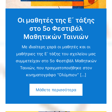
Οι μαθητές της Ε΄ τάξης
στο 5ο Φεστιβάλ
Μαθητικών Ταινιών
Με ιδιαίτερη χαρά οι μαθητές και οι
μαθήτριες της Ε΄ τάξης του σχολείου μας
συμμετείχαν στο 5ο Φεστιβάλ Μαθητικών
Ταινιών, που πραγματοποιήθηκε στον
κινηματογράφο “Ολύμπιον” […]
Μάθετε περισσότερα