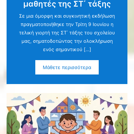
μαθητές της ΣΤ΄ τάξης
Σε μια όμορφη και συγκινητική εκδήλωση
πραγματοποιήθηκε την Τρίτη 9 Ιουνίου η
τελική γιορτή της ΣΤ΄ τάξης του σχολείου
μας, σηματοδοτώντας την ολοκλήρωση
ενός σημαντικού […]
Μάθετε περισσότερα