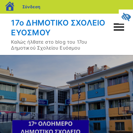
blogs.sch.gr
Σύνδεση
Μετάβαση
17ο ΔΗΜΟΤΙΚΟ ΣΧΟΛΕΙΟ
σε
ΕΥΟΣΜΟΥ
περιεχόμενο
Καλώς ήλθατε στο blog του 17ου
Δημοτικού Σχολείου Ευόσμου