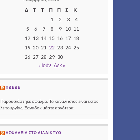
Δ
Τ
Τ
Π
Π
Σ
Κ
1
2
3
4
5
6
7
8
9
10
11
12
13
14
15
16
17
18
19
20
21
22
23
24
25
26
27
28
29
30
« Ιούν
Δεκ »
ΠΔΕΔΕ
Παρουσιάστηκε σφάλμα. Το κανάλι ίσως είναι εκτός
λειτουργίας. Ξαναδοκιμάστε αργότερα.
ΑΣΦΆΛΕΙΑ ΣΤΟ ΔΙΑΔΊΚΤΥΟ