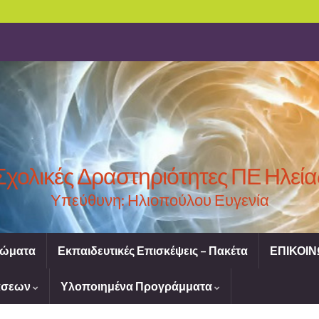
Σχολικές Δραστηριότητες ΠΕ Ηλεία
Υπεύθυνη: Ηλιοπούλου Ευγενία
ιώματα
Εκπαιδευτικές Επισκέψεις – Πακέτα
ΕΠΙΚΟΙΝ
ράσεων
Υλοποιημένα Προγράμματα