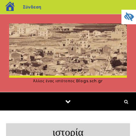
blogs.sch.gr
Σύνδεση
Μετάβαση στο περιεχόμενο
Άλλος ένας ιστότοπος Blogs.sch.gr
ιστορία