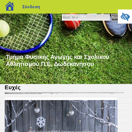
blogs.sch.gr
Σύνδεση
Βρες
Βρες το »
το
»
Τμήμα Φυσικής Αγωγής και Σχολικού
Αθλητισμού Π.Ε. Δωδεκανήσου
Ευχές