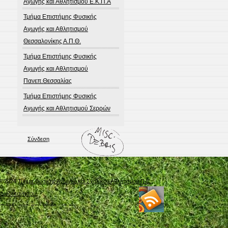
Αγωγής και Αθλητισμού Ε.Κ.Π.Α
Τμήμα Επιστήμης Φυσικής
Αγωγής και Αθλητισμού
Θεσσαλονίκης Α.Π.Θ.
Τμήμα Επιστήμης Φυσικής
Αγωγής και Αθλητισμού
Πανεπ.Θεσσαλίας
Τμήμα Επιστήμης Φυσικής
Αγωγής και Αθλητισμού Σερρών
Σύνδεση
©2024
Τμήμα Φυσικής Αγωγής και Σχολικού Αθλητισμού Π.Ε.
Δωδεκανήσου
Φιλοξενείται από
Blogs.sch.gr