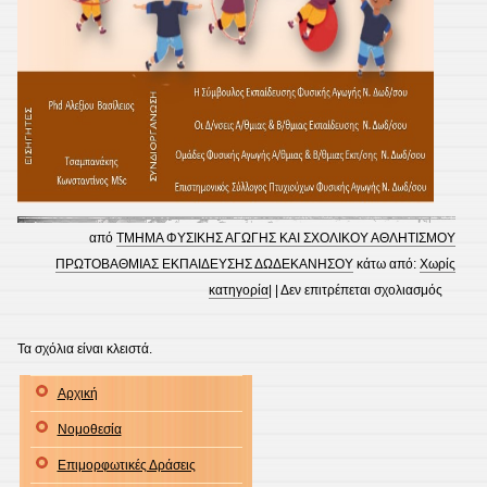
από
ΤΜΗΜΑ ΦΥΣΙΚΗΣ ΑΓΩΓΗΣ ΚΑΙ ΣΧΟΛΙΚΟΥ ΑΘΛΗΤΙΣΜΟΥ
ΠΡΩΤΟΒΑΘΜΙΑΣ ΕΚΠΑΙΔΕΥΣΗΣ ΔΩΔΕΚΑΝΗΣΟΥ
κάτω από:
Χωρίς
στο
κατηγορία
| |
Δεν επιτρέπεται σχολιασμός
“Το
παιδαγ
Τα σχόλια είναι κλειστά.
παιχνίδ
Αρχική
στη
Φυσική
Νομοθεσία
Αγωγή
Επιμορφωτικές Δράσεις
–