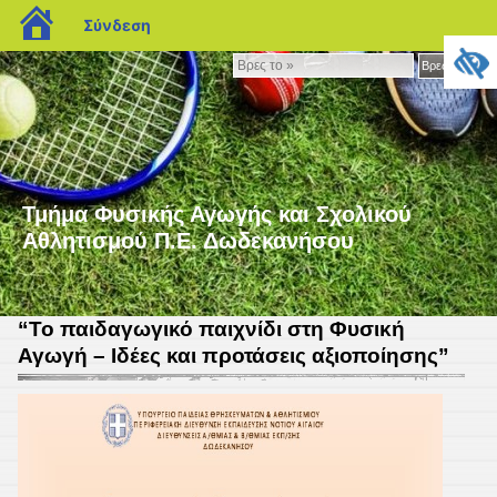
blogs.sch.gr
Σύνδεση
Βρες
Βρες το »
το
»
Τμήμα Φυσικής Αγωγής και Σχολικού
Αθλητισμού Π.Ε. Δωδεκανήσου
“Το παιδαγωγικό παιχνίδι στη Φυσική
Αγωγή – Ιδέες και προτάσεις αξιοποίησης”