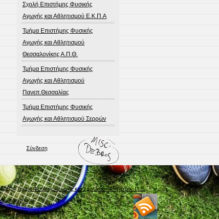
Σχολή Επιστήμης Φυσικής
Αγωγής και Αθλητισμού Ε.Κ.Π.Α
Τμήμα Επιστήμης Φυσικής
Αγωγής και Αθλητισμού
Θεσσαλονίκης Α.Π.Θ.
Τμήμα Επιστήμης Φυσικής
Αγωγής και Αθλητισμού
Πανεπ.Θεσσαλίας
Τμήμα Επιστήμης Φυσικής
Αγωγής και Αθλητισμού Σερρών
Σύνδεση
©2024
Τμήμα Φυσικής Αγωγής και Σχολικού Αθλητισμού Π.Ε.
Δωδεκανήσου
Φιλοξενείται από
Blogs.sch.gr