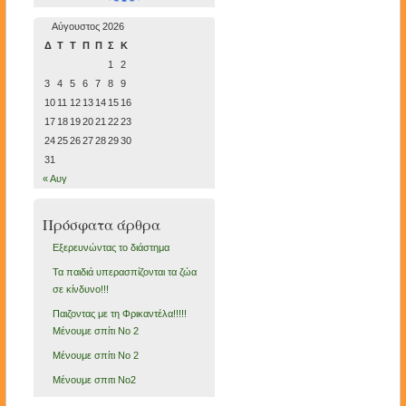
Αύγουστος 2026
Δ
Τ
Τ
Π
Π
Σ
Κ
1
2
3
4
5
6
7
8
9
10
11
12
13
14
15
16
17
18
19
20
21
22
23
24
25
26
27
28
29
30
31
« Αυγ
Πρόσφατα άρθρα
Εξερευνώντας το διάστημα
Τα παιδιά υπερασπίζονται τα ζώα
σε κίνδυνο!!!
Παιζοντας με τη Φρικαντέλα!!!!!
Μένουμε σπίτι Νο 2
Μένουμε σπίτι Νο 2
Μένουμε σπιτι Νο2