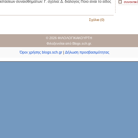
στάσεων συναισθημάτων: Γ. σχόλια: Δ. διάλογος Ποιο είναι το είδος
συνεκτικ
Σχόλια (0)
© 2026 ΦΙΛΟΛΟΓΙΚΑΚΟΥΡΤΗ
Φιλοξενείται από
Blogs.sch.gr
.
Όροι χρήσης blogs.sch.gr
|
Δήλωση προσβασιμότητας