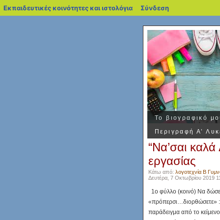
blogs.sch.gr
Εκπαιδευτικές κοινότητες και ιστολόγια
Σύνδεση
Το βιογραφικό μ
Περιγραφή Α’ Λυκ
“Να’σαι καλά
εργασίας
Κάτω από:
λογοτεχνία Β Γυμν
Δευτέρα, 7 Οκτωβρίου 2019 11
1ο φύλλο (κοινό) Να δώσετε
«πρόπερσι…διορθώσετε» : 
παράδειγμα από το κείμενο