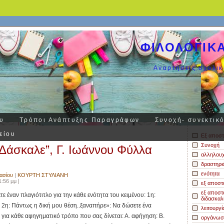
ΦΙΛΟΛΟΓΙΚ
Αναρτήσεις σχολι
ου
Τρόποι Ανάπτυξης Παραγράφων
Συνοχή- συνεκτικ
είου
Εξ αποστ
Συνοχή
 Δάσκαλε”, Γ. Ιωάννου Φύλλα
αλληλουχ
δραστηρι
ενότητα
ασίου
|
ΚΟΥΡΤΗ ΣΤΥΛΙΑΝΗ
:56 μμ |
εξ αποσ
εξ αποσ
 έναν πλαγιότιτλο για την κάθε ενότητα του κειμένου: 1η:
διδασκαλ
2η: Πάντως η δική μου θέση..ξαναπήρε»: Να δώσετε ένα
λειτουργί
 για κάθε αφηγηματικό τρόπο που σας δίνεται: Α. αφήγηση: Β.
οργάνωσ