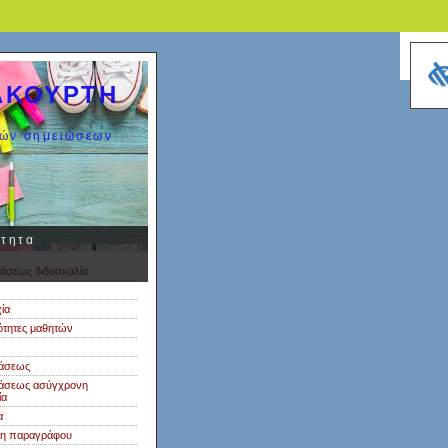
ΑΚΟΥΡΤΗ
κών σημειώσεων
ότητα
άσεως διδασκαλία
ία
ότητες μαθητών
τάσεως
τάσεως ασύγχρονη
ία
α
η παραγράφου