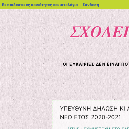
blogs.sch.gr
Εκπαιδευτικές κοινότητες και ιστολόγια
Σύνδεση
ΣΧΟΛΕΙ
ΟΙ ΕΥΚΑΙΡΊΕΣ ΔΕΝ ΕΊΝΑΙ Π
Μενού
Μετάβαση στο περιεχόμενο
ΥΠΕΥΘΥΝΗ ΔΗΛΩΣΗ ΚΙ 
ΝΕΟ ΕΤΟΣ 2020-2021
ΑΙΤΗΣΗ ΣΥΜΜΕΤΟΧΗ ΣΤΟ ΣΔ