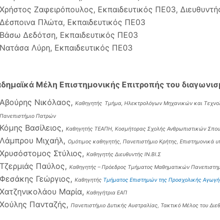
Χρήστος Ζαφειρόπουλος, Εκπαιδευτικός ΠΕ03, Διευθυντή
Δέσποινα Πλώτα, Εκπαιδευτικός ΠΕ03
Βάσω Δεδότση, Εκπαιδευτικός ΠΕ03
Νατάσα Λύρη, Εκπαιδευτικός ΠΕ03
αδημαϊκά
M
έλη Επιστημονικής Επιτροπής του διαγωνισ
Αβούρης Νικόλαος,
Καθηγητής
Τμήμα, Ηλεκτρολόγων Μηχανικών και Τεχνολ
Πανεπιστήμιο Πατρών
Κόμης Βασίλειος,
Καθηγητής ΤΕΑΠΗ, Κοσμήτορας Σχολής Ανθρωπιστικών Σπο
Λάμπρου Μιχαήλ,
Ομότιμος καθηγητής, Πανεπιστήμιο Κρήτης, Επιστημονικά 
Χρυσόστομος Στύλιος,
Καθηγητής Διευθυντής ΙΝ.ΒΙ.Σ
Τζερμιάς Παύλος,
Καθηγητής – Πρόεδρος Τμήματος Μαθηματικών Πανεπιστη
Φεσάκης Γεώργιος,
Καθηγητής
Τμήματος Επιστημών της Προσχολικής Αγωγής
Χατζηνικολάου Μαρία,
Καθηγήτρια ΕΑΠ
Χούλης Πανταζής,
Πανεπιστήμιο Δυτικής Αυστραλίας, Τακτικό Μέλος του Δι