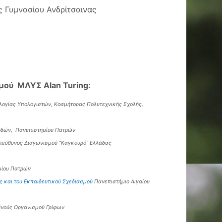
ς Γυμνασίου Ανδρίτσαινας
μού ΜΛΥΣ Alan Turing:
ογίας Υπολογιστών, Κοσμήτορας Πολυτεχνικής Σχολής,
υδών, Πανεπιστημίου Πατρών
υπεύθυνος Διαγωνισμού “Καγκουρό” Ελλάδας
μίου Πατρών
 και του Εκπαιδευτικού Σχεδιασμού
Πανεπιστήμιο Αιγαίου
εθνούς Οργανισμού Γρίφων