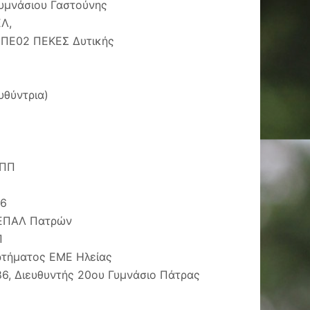
Γυμνάσιου Γαστούνης
Λ,
υ ΠΕ02 ΠΕΚΕΣ Δυτικής
υθύντρια)
ΛΠΠ
86
ό ΕΠΑΛ Πατρών
Π
ρτήματος ΕΜΕ Ηλείας
6, Διευθυντής 20ου Γυμνάσιο Πάτρας