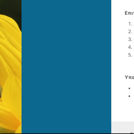
Επι
Υπε
Φι