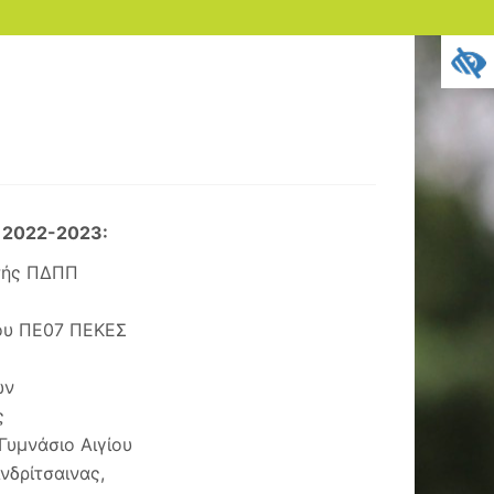
 2022-2023:
ντής ΠΔΠΠ
γου ΠΕ07 ΠΕΚΕΣ
ών
ς
Γυμνάσιο Αιγίου
νδρίτσαινας,