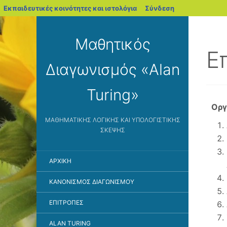
blogs.sch.gr
Εκπαιδευτικές κοινότητες και ιστολόγια
Σύνδεση
Μαθητικός
Ε
Διαγωνισμός «Alan
Turing»
Οργ
ΜΑΘΗΜΑΤΙΚΉΣ ΛΟΓΙΚΉΣ ΚΑΙ ΥΠΟΛΟΓΙΣΤΙΚΉΣ
ΣΚΈΨΗΣ
ΑΡΧΙΚΉ
ΚΑΝΟΝΙΣΜΌΣ ΔΙΑΓΩΝΙΣΜΟΎ
ΕΠΙΤΡΟΠΈΣ
ALAN TURING