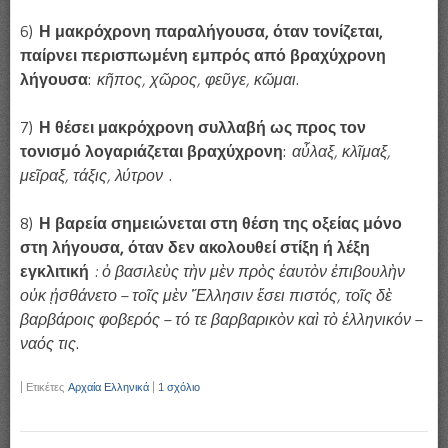
6)
Η μακρόχρονη παραλήγουσα, όταν τονίζεται,
παίρνει περισπωμένη εμπρός από βραχύχρονη
λήγουσα
:
κῆπος, χῶρος, φεῦγε, κῶμαι
.
7)
Η θέσει μακρόχρονη συλλαβή ως προς τον
τονισμό λογαριάζεται βραχύχρονη
:
αὖλαξ, κλῖμαξ,
μεῖραξ, τάξις, λύτρον
.
8)
Η βαρεία σημειώνεται στη θέση της οξείας μόνο
στη λήγουσα, όταν δεν ακολουθεί στίξη ή λέξη
εγκλιτική
: ὁ βασιλεὺς τὴν μὲν πρὸς ἑαυτὸν ἐπιβουλὴν
οὐκ ᾐσθάνετο – τοῖς μὲν Ἕλλησιν ἔσει πιστός, τοῖς δὲ
βαρβάροις φοβερός – τό τε βαρβαρικὸν καὶ τὸ ἑλληνικόν –
ναός τις
.
|
Ετικέτες
Αρχαία Ελληνικά
|
1 σχόλιο