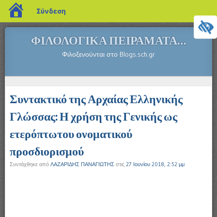
blogs.sch.gr
Σύνδεση
ΦΙΛΟΛΟΓΙΚΆ ΠΕΙΡΆΜΑΤΑ…
Φιλοξενούνται στο Blogs.sch.gr
Μενού
ΜΕΤΆΒΑΣΗ ΣΕ ΠΕΡΙΕΧΌΜΕΝΟ
Συντακτικό της Αρχαίας Ελληνικής
Γλώσσας: Η χρήση της Γενικής ως
ετερόπτωτου ονοματικού
προσδιορισμού
Συντάχθηκε από
ΛΑΖΑΡΙΔΗΣ ΠΑΝΑΓΙΩΤΗΣ
στις
27 Ιουνίου 2018, 2:52 μμ