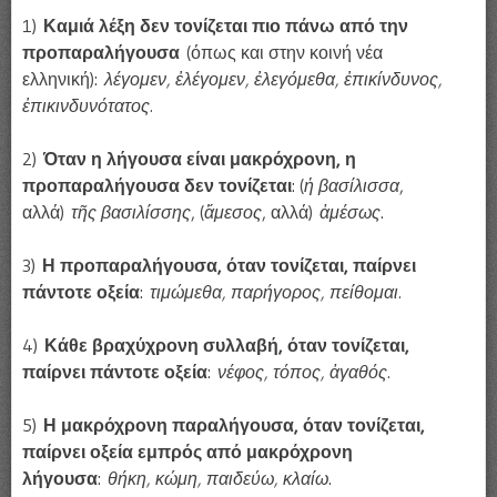
1)
Καμιά λέξη δεν τονίζεται πιο πάνω από την
προπαραλήγουσα
(όπως και στην κοινή νέα
ελληνική):
λέγομεν, ἐλέγομεν, ἐλεγόμεθα, ἐπικίνδυνος,
ἐπικινδυνότατος.
2)
Όταν η λήγουσα είναι μακρόχρονη, η
προπαραλήγουσα δεν τονίζεται
: (
ἡ βασίλισσα
,
αλλά)
τῆς βασιλίσσης
, (
ἄμεσος
, αλλά)
ἀμέσως
.
3)
Η προπαραλήγουσα, όταν τονίζεται, παίρνει
πάντοτε οξεία
:
τιμώμεθα, παρήγορος, πείθομαι.
4)
Κάθε βραχύχρονη συλλαβή, όταν τονίζεται,
παίρνει πάντοτε οξεία
:
νέφος, τόπος, ἀγαθός.
5)
Η μακρόχρονη παραλήγουσα, όταν τονίζεται,
παίρνει οξεία εμπρός από μακρόχρονη
λήγουσα
:
θήκη, κώμη, παιδεύω, κλαίω
.