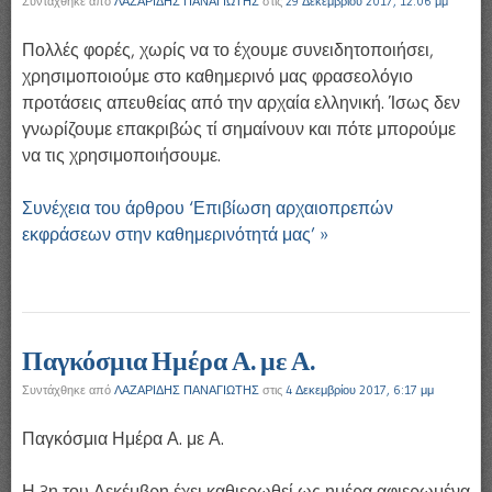
Συντάχθηκε από
ΛΑΖΑΡΙΔΗΣ ΠΑΝΑΓΙΩΤΗΣ
στις
29 Δεκεμβρίου 2017, 12:06 μμ
Πολλές φορές, χωρίς να το έχουμε συνειδητοποιήσει,
χρησιμοποιούμε στο καθημερινό μας φρασεολόγιο
προτάσεις απευθείας από την αρχαία ελληνική. Ίσως δεν
γνωρίζουμε επακριβώς τί σημαίνουν και πότε μπορούμε
να τις χρησιμοποιήσουμε.
Συνέχεια του άρθρου ‘Επιβίωση αρχαιοπρεπών
εκφράσεων στην καθημερινότητά μας’ »
Παγκόσμια Ημέρα Α. με Α.
Συντάχθηκε από
ΛΑΖΑΡΙΔΗΣ ΠΑΝΑΓΙΩΤΗΣ
στις
4 Δεκεμβρίου 2017, 6:17 μμ
Παγκόσμια Ημέρα Α. με Α.
Η 3η του Δεκέμβρη έχει καθιερωθεί ως ημέρα αφιερωμένα