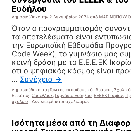
Ευδήλου
Δημοσιεύθηκε την
2 Δεκεμβρίου 2024
από
ΜΑΡΙΝΟΠΟΥΛΟ
Όταν ο προγραμματισμός συναντ
τα αποτελέσματα είναι εντυπωσ
την Ευρωπαϊκή Εβδομάδα Προγρ
Code Week), το γυμνάσιο μας συμ
κοινή δράση με το Ε.Ε.Ε.ΕΚ Ικαρ
ότι ο ψηφιακός κόσμος είναι πρ
…
Συνέχεια
→
Δημοσιεύθηκε στη
Γενικές εκπαιδευτικές δράσεις
,
Σχολικέ
Ετικέτες:
CodeWeek
,
Γυμνάσιο Ευδήλου
,
ΕΕΕΕΚ Ικαρίας
,
Πρ
στο
σχολείο
|
Δεν επιτρέπεται σχολιασμός
Προγραμματίζοντας
το
Μέλλον
Ισότητα μέσα από τη Διαφορ
μαζί:
Μια