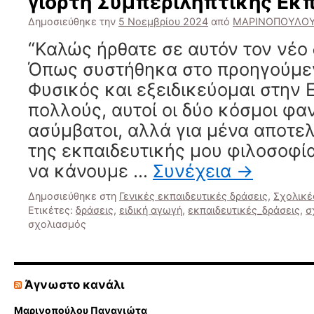
γιορτή Συμπεριληπτικής Εκ
συνεργασία
Δημοσιεύθηκε την
5 Νοεμβρίου 2024
από
ΜΑΡΙΝΟΠΟΥΛΟΥ
του
ΕΕΕΕΚ
“Καλώς ήρθατε σε αυτόν τον νέο
&
Όπως συστήθηκα στο προηγούμεν
του
Γυμνασίου
Φυσικός και εξειδικεύομαι στην 
Ευδήλου
πολλούς, αυτοί οι δύο κόσμοι φα
ασύμβατοι, αλλά για μένα αποτε
της εκπαιδευτικής μου φιλοσοφί
να κάνουμε …
Συνέχεια
→
Δημοσιεύθηκε στη
Γενικές εκπαιδευτικές δράσεις
,
Σχολικέ
Ετικέτες:
δράσεις
,
ειδική αγωγή
,
εκπαιδευτικές_δράσεις
,
σ
στο
σχολιασμός
Ισότητα
μέσα
από
τη
Άγνωστο κανάλι
Διαφορετικότητα:
Μια
Μαρινοπούλου Παναγιώτα