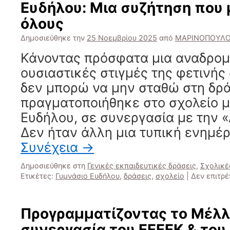
Ευδήλου: Μια συζήτηση που
την
Ενσ
όλους
Η
Κοι
Δημοσιεύθηκε την
25 Νοεμβρίου 2025
από
ΜΑΡΙΝΟΠΟΥΛΟ
Δρ
Κάνοντας πρόσφατα μια αναδρομή
ΕΕ
&
ουσιαστικές στιγμές της φετινής
Γυμ
δεν μπορώ να μην σταθώ στη δρ
Ικα
πραγματοποιήθηκε στο σχολείο μ
Ευδήλου, σε συνεργασία με την «
Δεν ήταν άλλη μια τυπική ενημέ
Συνέχεια
→
Δημοσιεύθηκε στη
Γενικές εκπαιδευτικές δράσεις
,
Σχολικέ
Ετικέτες:
Γυμνάσιο Ευδήλου
,
δράσεις
,
σχολείο
|
Δεν επιτρ
Προγραμματίζοντας το Μέλλο
συνεργασία του ΕΕΕΕΚ & του