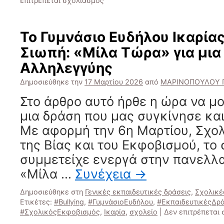
επιτρέπεται σχολιασμός
Πρόσκληση
της
Β
Το Γυμνάσιο Ευδήλου Ικαρίας
γυμνασίου
Σιωπή: «Μίλα Τώρα» για μια
στην
εκδήλωση
Αλληλεγγύης
με
τίτλο
Δημοσιεύθηκε την
17 Μαρτίου 2026
από
ΜΑΡΙΝΟΠΟΥΛΟΥ 
”
Στο άρθρο αυτό ήρθε η ώρα να μ
Ακούγοντας
την
μια δράση που μας συγκίνησε κα
φωνη
Με αφορμή την 6η Μαρτίου, Σχο
του
δάσους
της Βίας και του Εκφοβισμού, το
“
συμμετείχε ενεργά στην πανελλα
«Μίλα …
Συνέχεια
→
Δημοσιεύθηκε στη
Γενικές εκπαιδευτικές δράσεις
,
Σχολικέ
Ετικέτες:
#Bullying
,
#ΓυμνάσιοΕυδήλου
,
#ΕκπαιδευτικέςΔρά
#ΣχολικόςΕκφοβισμός
,
Ικαρία
,
σχολείο
|
Δεν επιτρέπεται