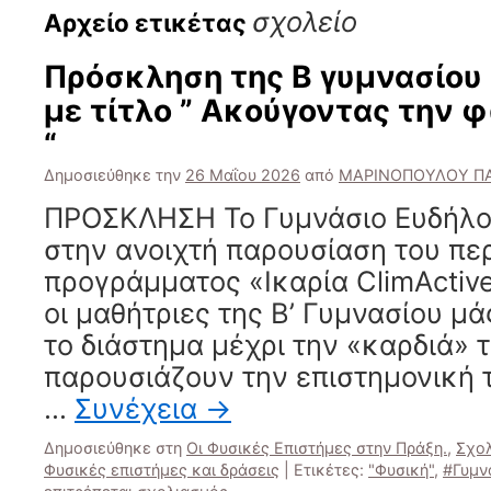
σχολείο
Αρχείο ετικέτας
Πρόσκληση της Β γυμνασίου
με τίτλο ” Ακούγοντας την 
“
Δημοσιεύθηκε την
26 Μαΐου 2026
από
ΜΑΡΙΝΟΠΟΥΛΟΥ Π
ΠΡΟΣΚΛΗΣΗ ​Το Γυμνάσιο Ευδήλο
στην ανοιχτή παρουσίαση του πε
προγράμματος «Ικαρία ClimActives
οι μαθήτριες της Β’ Γυμνασίου μ
το διάστημα μέχρι την «καρδιά» τ
παρουσιάζουν την επιστημονική τ
…
Συνέχεια
→
Δημοσιεύθηκε στη
Οι Φυσικές Επιστήμες στην Πράξη.
,
Σχολ
Φυσικές επιστήμες και δράσεις
|
Ετικέτες:
"Φυσική"
,
#Γυμν
στο