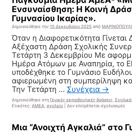
Παγκόσμια Ημέρα ΑμεΑ- «Μ
Ενσυναίσθηση: Η Κοινή Δράσ
Γυμνασίου Ικαρίας».
Δημοσιεύθηκε την
10 Δεκεμβρίου 2025
από
ΜΑΡΙΝΟΠΟΥΛ
Όταν η Διαφορετικότητα Γίνεται 
Αξέχαστη Δράση Σχολικής Συνερ
Τετάρτη 3 Δεκεμβρίου Με αφορμ
Ημέρα Ατόμων με Αναπηρία, το Ε
υποδέχθηκε το Γυμνάσιο Ευδήλου
αφιερωμένη στη συμπερίληψη και
Την Τετάρτη …
Συνέχεια
→
Δημοσιεύθηκε στη
Γενικές εκπαιδευτικές δράσεις
,
Σχολικέ
στ
Ετικέτες:
ΑΜΕΑ
,
σχολείο
|
Δεν επιτρέπεται σχολιασμός
Πα
Ημ
Αμ
Μια “Ανοιχτή Αγκαλιά” στο 
«Μ