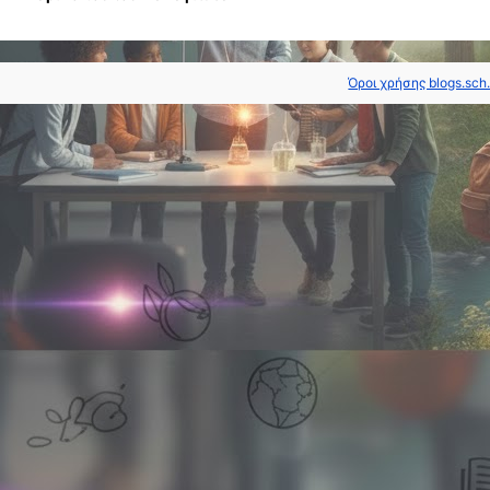
γιορτή
Συμπεριληπτικής
Εκπαίδευσης
Όροι χρήσης blogs.sch.