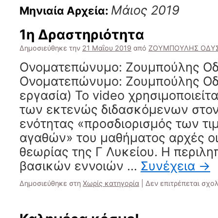
Μάιος 2019
Μηνιαία Αρχεία:
1η Δραστηριότητα
Δημοσιεύθηκε την
21 Μαΐου 2019
από
ΖΟΥΜΠΟΥΛΗΣ ΟΔΥ
Ονοματεπώνυμο: Ζουμπούλης Ο
Ονοματεπώνυμο: Ζουμπούλης Οδ
εργασία) Το video χρησιμοποιείτ
των εκτενώς διδασκόμενων στον
ενότητας «προσδιορισμός των τι
αγαθών» του μαθήματος αρχές ο
θεωρίας της Γ Λυκείου. Η περιλ
βασικών εννοιών …
Συνέχεια
→
Δημοσιεύθηκε στη
Χωρίς κατηγορία
|
Δεν επιτρέπεται σχο