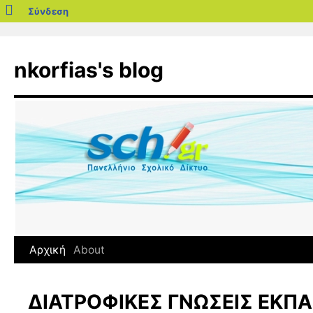
blogs.sch.gr
Σύνδεση
Μετάβαση
σε
nkorfias's blog
περιεχόμενο
Αρχική
About
ΔΙΑΤΡΟΦΙΚΕΣ ΓΝΩΣΕΙΣ ΕΚΠ