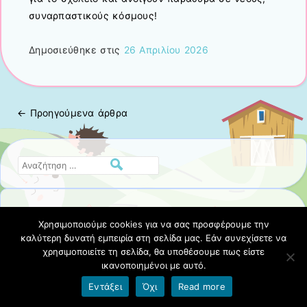
συναρπαστικούς κόσμους!
Δημοσιεύθηκε στις
26 Απριλίου 2026
←
Προηγούμενα άρθρα
Πλοήγηση άρθρων
Αναζήτηση
Πρόσφατα άρθρα
Χρησιμοποιούμε cookies για να σας προσφέρουμε την
καλύτερη δυνατή εμπειρία στη σελίδα μας. Εάν συνεχίσετε να
Μια γιορτή γεμάτη μηνύματα: «ΟΧΙ ΑΛΛΟ ΠΛΑΣΤΙΚΟ!»
χρησιμοποιείτε τη σελίδα, θα υποθέσουμε πως είστε
ικανοποιημένοι με αυτό.
Οι «Υπερασπιστές των ζώων» του Νηπιαγωγείου
Εντάξει
Όχι
Read more
Πανόρμου εν δράσει!