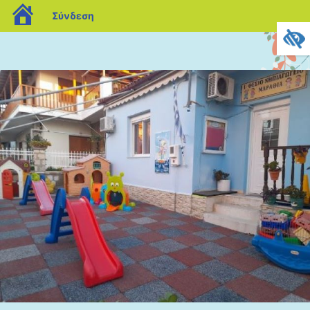
blogs.sch.gr
Σύνδεση