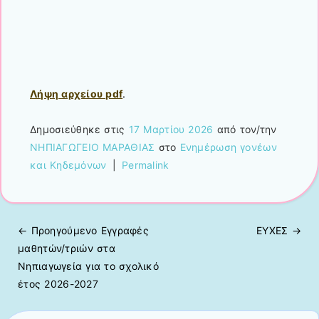
Λήψη αρχείου pdf
.
Δημοσιεύθηκε στις
17 Μαρτίου 2026
από τον/την
ΝΗΠΙΑΓΩΓΕΙΟ ΜΑΡΑΘΙΑΣ
στο
Ενημέρωση γονέων
και Κηδεμόνων
|
Permalink
← Προηγούμενo
Εγγραφές
ΕΥΧΕΣ
→
Πλοήγηση άρθρων
μαθητών/τριών στα
Νηπιαγωγεία για το σχολικό
έτος 2026-2027