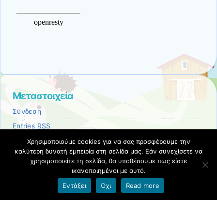
Μεταστοιχεία
Σύνδεση
Entries
RSS
Comments
RSS
Χρησιμοποιούμε cookies για να σας προσφέρουμε την
καλύτερη δυνατή εμπειρία στη σελίδα μας. Εάν συνεχίσετε να
Εκπαιδευτικές Κοινότητες & Ιστολόγια ΠΣΔ
χρησιμοποιείτε τη σελίδα, θα υποθέσουμε πως είστε
ικανοποιημένοι με αυτό.
Όροι χρήσης blogs.sch.gr
|
Δήλωση προσβασιμότητας
Εντάξει
Όχι
Read more