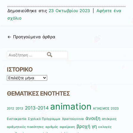
Δημοσιεύθηκε στις
23 Οκτωβρίου 2023
|
Αφήστε ένα
σχόλιο
←
Προηγούμενα άρθρα
Πλοήγηση άρθρων
Αναζήτηση
ΙΣΤΟΡΙΚΟ
ΙΣΤΟΡΙΚΟ
ΘΕΜΑΤΙΚΕΣ ΕΝΟΤΗΤΕΣ
animation
2013-2014
2012
2013
ΑΓΙΑΣΜΟΣ 2023
άνοιξη
Ενετοκρατία
Σχολικό Πρόγραμμα
Χριστούγεννα
απόκριες
βροχή
γη
αριθμητικές ποσότητες
αριθμός
αφαίρεση
εκλογές